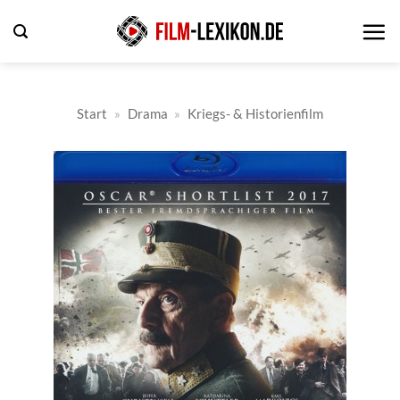
Zum
Inhalt
springen
Start
»
Drama
»
Kriegs- & Historienfilm