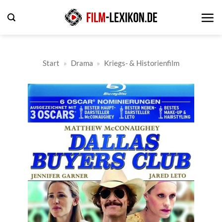
Zum
Inhalt
springen
Start
»
Drama
»
Kriegs- & Historienfilm