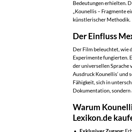
Bedeutungen erhielten. D
„Kounellis – Fragmente ei
künstlerischer Methodik.
Der Einfluss Me
Der Film beleuchtet, wie d
Experimente fungierten. E
der universellen Sprache 
Ausdruck Kounellis‘ und s
Fähigkeit, sich in untersc
Dokumentation, sondern a
Warum Kounellis
Lexikon.de kauf
Exklusiver Zugang:
Erh