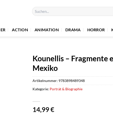
Suchen
nach:
UER
ACTION
ANIMATION
DRAMA
HORROR
Kounellis – Fragmente e
Mexiko
Artikelnummer:
9783898489348
Kategorie:
Porträt & Biographie
14,99
€