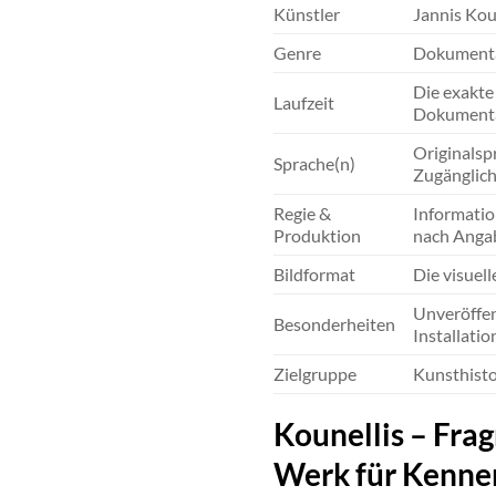
Künstler
Jannis Kou
Genre
Dokumenta
Die exakte
Laufzeit
Dokumenta
Originalspr
Sprache(n)
Zugänglich
Regie &
Informatio
Produktion
nach Angab
Bildformat
Die visuel
Unveröffen
Besonderheiten
Installatio
Zielgruppe
Kunsthisto
Kounellis – Fra
Werk für Kenne