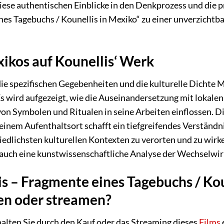
iese authentischen Einblicke in den Denkprozess und die 
nes Tagebuchs / Kounellis in Mexiko“ zu einer unverzichtb
xikos auf Kounellis‘ Werk
ie spezifischen Gegebenheiten und die kulturelle Dichte Me
s wird aufgezeigt, wie die Auseinandersetzung mit lokale
von Symbolen und Ritualen in seine Arbeiten einflossen. 
einem Aufenthaltsort schafft ein tiefgreifendes Verständni
hiedlichsten kulturellen Kontexten zu verorten und zu wirk
uch eine kunstwissenschaftliche Analyse der Wechselwi
 – Fragmente eines Tagebuchs / Koun
en oder streamen?
alten Sie durch den Kauf oder das Streaming dieses
Films