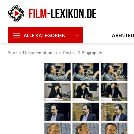
Zum
Inhalt
springen
ABENTE
ALLE KATEGORIEN
Start
»
Dokumentationen
»
Porträt & Biographie