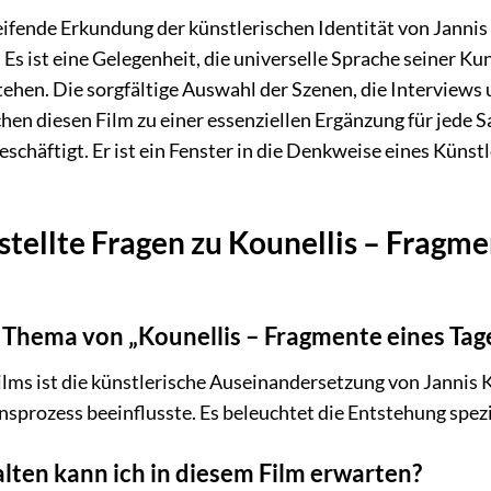
reifende Erkundung der künstlerischen Identität von Jannis
Es ist eine Gelegenheit, die universelle Sprache seiner Ku
ehen. Die sorgfältige Auswahl der Szenen, die Interviews u
n diesen Film zu einer essenziellen Ergänzung für jede S
eschäftigt. Er ist ein Fenster in die Denkweise eines Küns
stellte Fragen zu Kounellis – Fragme
e Thema von „Kounellis – Fragmente eines Tag
lms ist die künstlerische Auseinandersetzung von Jannis K
sprozess beeinflusste. Es beleuchtet die Entstehung spez
lten kann ich in diesem Film erwarten?