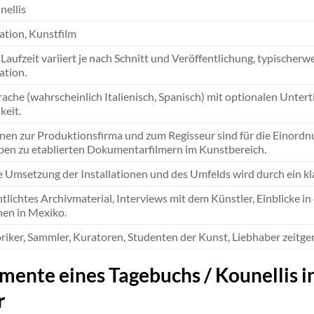
nellis
tion, Kunstfilm
 Laufzeit variiert je nach Schnitt und Veröffentlichung, typische
tion.
ache (wahrscheinlich Italienisch, Spanisch) mit optionalen Untert
keit.
nen zur Produktionsfirma und zum Regisseur sind für die Einordn
en zu etablierten Dokumentarfilmern im Kunstbereich.
le Umsetzung der Installationen und des Umfelds wird durch ein kla
tlichtes Archivmaterial, Interviews mit dem Künstler, Einblicke i
nen in Mexiko.
riker, Sammler, Kuratoren, Studenten der Kunst, Liebhaber zeitg
gmente eines Tagebuchs / Kounellis i
r