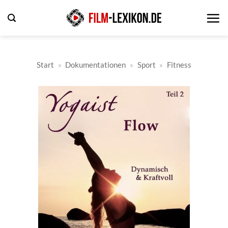
Zum
Inhalt
springen
Start
»
Dokumentationen
»
Sport
»
Fitness