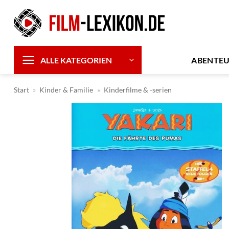
Zum
Inhalt
springen
ABENTE
ALLE KATEGORIEN
Start
»
Kinder & Familie
»
Kinderfilme & -serien