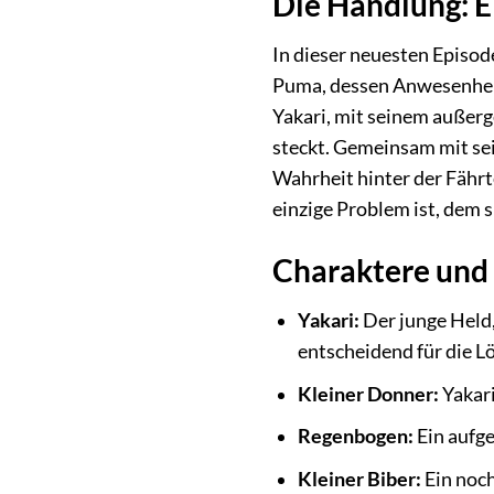
Die Handlung: Ei
In dieser neuesten Episod
Puma, dessen Anwesenheit 
Yakari, mit seinem außerg
steckt. Gemeinsam mit se
Wahrheit hinter der Fährte
einzige Problem ist, dem s
Charaktere und 
Yakari:
Der junge Held,
entscheidend für die L
Kleiner Donner:
Yakari
Regenbogen:
Ein aufge
Kleiner Biber:
Ein noch