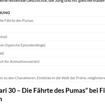
eine fesselnde Geschichte, die Jung und Alt gleichermaßen
BUNG
Die Fährte des Pumas
frei)
en (typische Episodenlänge)
ld)
sch für Animationsserien)
n zu den Charakteren, Einblicke in die Welt der Prärie, möglicherw
ri 30 – Die Fährte des Pumas“ bei F
n