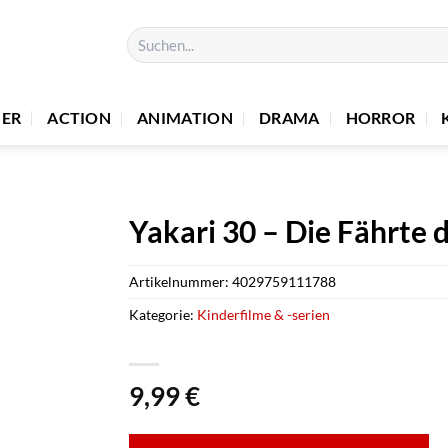
Suchen
nach:
UER
ACTION
ANIMATION
DRAMA
HORROR
Yakari 30 – Die Fährte
Artikelnummer:
4029759111788
Kategorie:
Kinderfilme & -serien
9,99
€