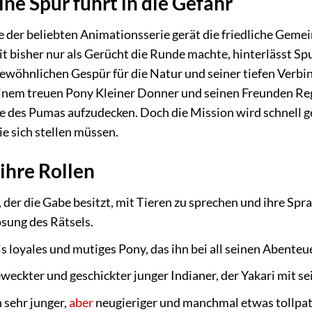
ne Spur führt in die Gefahr
e der beliebten Animationsserie gerät die friedliche Gemei
bisher nur als Gerücht die Runde machte, hinterlässt Spu
ewöhnlichen Gespür für die Natur und seiner tiefen Verbin
inem treuen Pony Kleiner Donner und seinen Freunden Rege
 des Pumas aufzudecken. Doch die Mission wird schnell gefä
ie sich stellen müssen.
ihre Rollen
 der die Gabe besitzt, mit Tieren zu sprechen und ihre Spr
ösung des Rätsels.
s loyales und mutiges Pony, das ihn bei all seinen Abenteue
weckter und geschickter junger Indianer, der Yakari mit s
 sehr junger,
aber
neugieriger und manchmal etwas tollpats