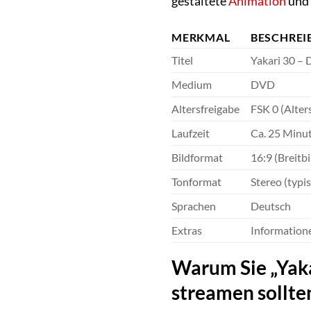
gestaltete
Animation
und 
MERKMAL
BESCHREI
Titel
Yakari 30 – 
Medium
DVD
Altersfreigabe
FSK 0 (Alters
Laufzeit
Ca. 25 Minut
Bildformat
16:9 (Breitbi
Tonformat
Stereo (typi
Sprachen
Deutsch
Extras
Informatione
Warum Sie „Yaka
streamen sollte