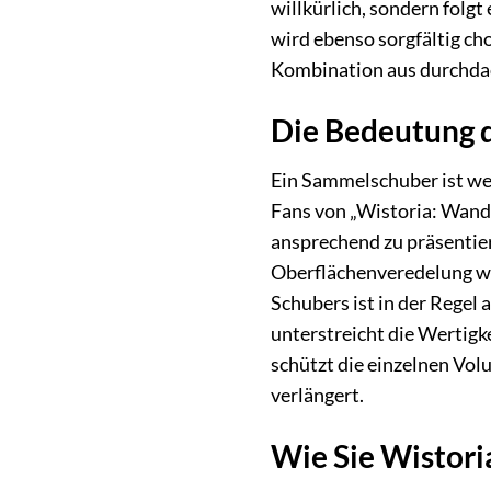
willkürlich, sondern folg
wird ebenso sorgfältig ch
Kombination aus durchdac
Die Bedeutung 
Ein Sammelschuber ist wei
Fans von „Wistoria: Wand
ansprechend zu präsentier
Oberflächenveredelung wie
Schubers ist in der Regel 
unterstreicht die Wertigk
schützt die einzelnen Vo
verlängert.
Wie Sie Wistor