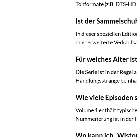
Tonformate (z.B. DTS-HD M
Ist der Sammelschub
In dieser speziellen Editi
oder erweiterte Verkaufsa
Für welches Alter i
Die Serie ist in der Regel
Handlungsstränge beinha
Wie viele Episoden 
Volume 1 enthält typische
Nummerierung ist in der 
Wo kann ich „Wisto