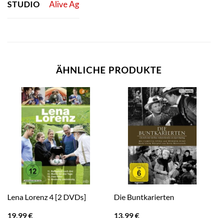
STUDIO
Alive Ag
ÄHNLICHE PRODUKTE
Lena Lorenz 4 [2 DVDs]
Die Buntkarierten
19,99
€
13,99
€