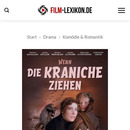
Zum
Inhalt
springen
Start
»
Drama
»
Komödie & Romantik