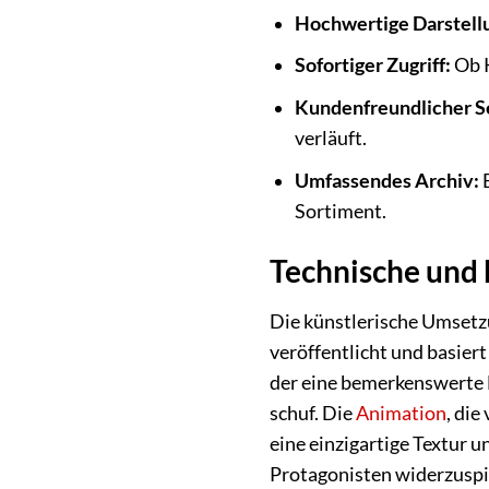
Hochwertige Darstell
Sofortiger Zugriff:
Ob K
Kundenfreundlicher S
verläuft.
Umfassendes Archiv:
E
Sortiment.
Technische und 
Die künstlerische Umsetzu
veröffentlicht und basie
der eine bemerkenswerte B
schuf. Die
Animation
, di
eine einzigartige Textur u
Protagonisten widerzuspie