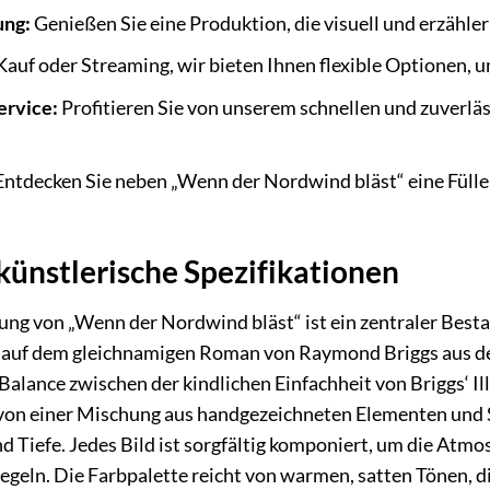
ung:
Genießen Sie eine Produktion, die visuell und erzähler
auf oder Streaming, wir bieten Ihnen flexible Optionen, u
ervice:
Profitieren Sie von unserem schnellen und zuverläs
ntdecken Sie neben „Wenn der Nordwind bläst“ eine Fülle 
künstlerische Spezifikationen
ng von „Wenn der Nordwind bläst“ ist ein zentraler Besta
rt auf dem gleichnamigen Roman von Raymond Briggs aus d
alance zwischen der kindlichen Einfachheit von Briggs‘ I
e von einer Mischung aus handgezeichneten Elementen und 
nd Tiefe. Jedes Bild ist sorgfältig komponiert, um die Atm
geln. Die Farbpalette reicht von warmen, satten Tönen, 