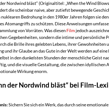
er Nordwind bläst“ (Originaltitel: „When the Wind Blows
ert die scheinbar naive, aber zutiefst bewegende Geschich
 nuklearen Bedrohung in den 1980er Jahren folgen sie de
es Atomangriffs zu schützen. Diese Anweisungen umfasse
sammlung von Vorräten. Was diesen
Film
jedoch auszeichnet
schen Gegebenheiten, sondern die intime und persönliche Pe
ch die Brille ihres gelebten Lebens, ihrer Gewohnheiten un
 und ihr Glaube an das Gute in der Welt werden auf eine ha
selbst in den dunkelsten Stunden der menschliche Geist nac
tig, und die visuelle Gestaltung, die zwischen idyllische
emotionale Wirkung enorm.
 der Nordwind bläst“ bei Film-Lex
bnis:
Sichern Sie sich ein Werk, das durch seine emotionale 