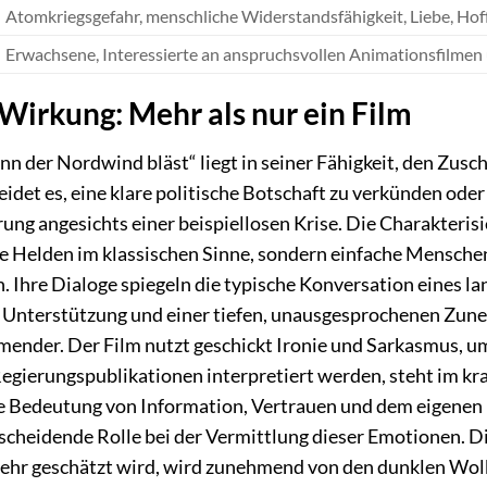
Atomkriegsgefahr, menschliche Widerstandsfähigkeit, Liebe, Hoff
Erwachsene, Interessierte an anspruchsvollen Animationsfilmen
Wirkung: Mehr als nur ein Film
nn der Nordwind bläst“ liegt in seiner Fähigkeit, den Zu
det es, eine klare politische Botschaft zu verkünden oder 
rung angesichts einer beispiellosen Krise. Die Charakteris
ne Helden im klassischen Sinne, sondern einfache Menschen
 Ihre Dialoge spiegeln die typische Konversation eines la
r Unterstützung und einer tiefen, unausgesprochenen Zun
der. Der Film nutzt geschickt Ironie und Sarkasmus, um 
 Regierungspublikationen interpretiert werden, steht im kr
ie Bedeutung von Information, Vertrauen und dem eigenen 
tscheidende Rolle bei der Vermittlung dieser Emotionen. Di
sehr geschätzt wird, wird zunehmend von den dunklen Wolk