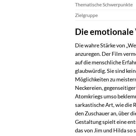
Thematische Schwerpunkte
Zielgruppe
Die emotionale 
Die wahre Stärke von „We
anzuregen. Der Film vermei
auf die menschliche Erfah
glaubwürdig. Sie sind kei
Möglichkeiten zu meistern.
Neckereien, gegenseitige
Atomkriegs umso beklemmen
sarkastische Art, wie die
den Zuschauer an, über d
Gestaltung spielt eine en
das von Jim und Hilda so 