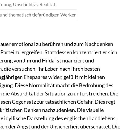
nung, Unschuld vs. Realität
 und thematisch tiefgründigen Werken
schauer emotional zu berühren und zum Nachdenken
Partei zu ergreifen. Stattdessen konzentriert er sich
ierung von Jim und Hilda ist nuanciert und
, die versuchen, ihr Leben nach ihren besten
ngjährigen Ehepaares wider, gefüllt mit kleinen
eigung. Diese Normalität macht die Bedrohung des
die Absurdität der Situation zu unterstreichen. Die
assen Gegensatz zur tatsächlichen Gefahr. Dies regt
kritischen Denken nachzudenken. Die visuelle
e idyllische Darstellung des englischen Landlebens,
en der Angst und der Unsicherheit überschattet. Die