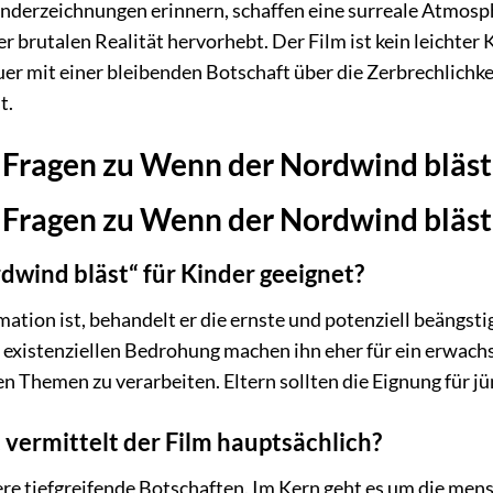
inderzeichnungen erinnern, schaffen eine surreale Atmosph
rutalen Realität hervorhebt. Der Film ist kein leichter 
er mit einer bleibenden Botschaft über die Zerbrechlichke
t.
e Fragen zu Wenn der Nordwind bläst
e Fragen zu Wenn der Nordwind bläst
dwind bläst“ für Kinder geeignet?
ation ist, behandelt er die ernste und potenziell beängs
 existenziellen Bedrohung machen ihn eher für ein erwachs
en Themen zu verarbeiten. Eltern sollten die Eignung für j
 vermittelt der Film hauptsächlich?
re tiefgreifende Botschaften. Im Kern geht es um die men