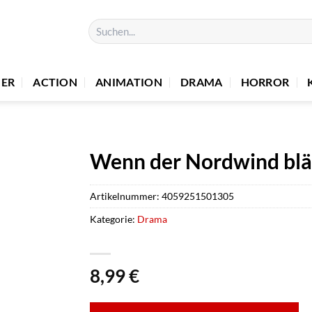
Suchen
nach:
UER
ACTION
ANIMATION
DRAMA
HORROR
Wenn der Nordwind blä
Artikelnummer:
4059251501305
Kategorie:
Drama
8,99
€