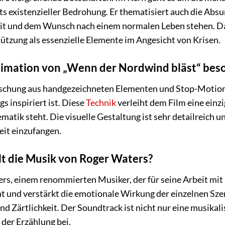
ts existenzieller Bedrohung. Er thematisiert auch die Absu
eit und dem Wunsch nach einem normalen Leben stehen. Da
ützung als essenzielle Elemente im Angesicht von Krisen.
nimation von „Wenn der Nordwind bläst“ bes
ischung aus handgezeichneten Elementen und Stop-Motion-T
 inspiriert ist. Diese
Technik
verleiht dem Film eine einzi
matik steht. Die visuelle Gestaltung ist sehr detailreich
eit einzufangen.
elt die Musik von Roger Waters?
s, einem renommierten Musiker, der für seine Arbeit mit Pi
cht und verstärkt die emotionale Wirkung der einzelnen S
nd Zärtlichkeit. Der Soundtrack ist nicht nur eine musika
der Erzählung bei.