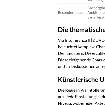
Die sorgfä
Besonderheiten
Ambitionen
Sammlerstü
Die thematische 
Via Intolleranza II [2 DV
beleuchtet komplexe Char
Denkmustern. Die erzähler
Diese tiefgehende Charakt
und zu Diskussionen anre
Künstlerische 
Die Regie in Via Intollera
aus. Jede Einstellung ist
Niveau, wobei jeder Akteu