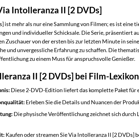
ia Intolleranza II [2 DVDs]
Ds] ist mehr als nur eine Sammlung von Filmen; es ist ein
ngen und individueller Schicksale. Die Serie, präsentiert 
en Zuschauer von der ersten bis zur letzten Minute in sein
che und unvergessliche Erfahrung zu schaffen. Die themat
fentlichung zu einem Muss für anspruchsvolle Genießer.
leranza II [2 DVDs] bei Film-Lexiko
nis:
Diese 2-DVD-Edition liefert das komplette Paket für 
onqualität:
Erleben Sie die Details und Nuancen der Produ
tung:
Die physische Veröffentlichung zeichnet sich durch 
t:
Kaufen oder streamen Sie Via Intolleranza II [2 DVDs] 