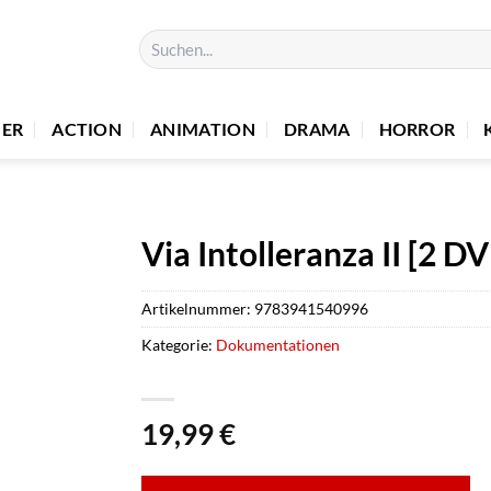
Suchen
nach:
UER
ACTION
ANIMATION
DRAMA
HORROR
Via Intolleranza II [2 D
Artikelnummer:
9783941540996
Kategorie:
Dokumentationen
19,99
€