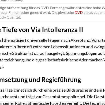
ltige Aufbereitung für das DVD-Format gewährleistet eine hohe Wi
 der Filmemacher gerecht wird. Die physische
DVD
bietet zudem 
ck-Qualität.
Tiefe von Via Intolleranza II
Ds] thematisiert universelle Fragen nach Akzeptanz, Vorurt
aktere in ihren oft extremen Lebenssituationen und zwin
ische Struktur ist darauf ausgelegt, Spannungsbögen auf
erzeichnung und die gesellschaftskritische Ader machen Vi
gt.
Umsetzung und Regieführung
nza II zeichnet sich durch eine präzise Bildsprache und ein
 durchdacht und trägt zur Gesamtatmosphäre bei. Die Dars
r seiner Rolle authentische Facetten verleiht. Die technis