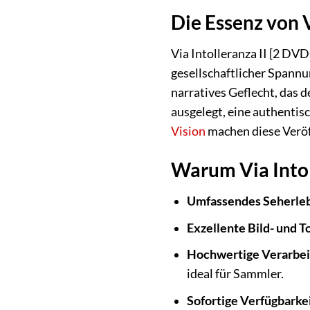
Die Essenz von V
Via Intolleranza II [2 DV
gesellschaftlicher Spannu
narratives Geflecht, das d
ausgelegt, eine authentis
Vision
machen diese Veröf
Warum Via Intol
Umfassendes Seherleb
Exzellente Bild- und T
Hochwertige Verarbei
ideal für Sammler.
Sofortige Verfügbarkei