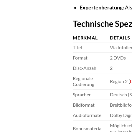
Expertenberatung:
Als
Technische Spe
MERKMAL
DETAILS
Titel
Via Intolle
Format
2 DVDs
Disc-Anzahl
2
Regionale
Region 2 (
Codierung
Sprachen
Deutsch (S
Bildformat
Breitbildf
Audioformate
Dolby Digit
Möglichkei
Bonusmaterial
variieren j