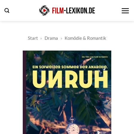
Zum
Inhalt
springen
Start
»
Drama
»
Komödie & Romantik