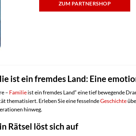
ZUM PARTNERSHOP
lie ist ein fremdes Land: Eine emoti
re –
Familie
ist ein fremdes Land“ eine tief bewegende Dra
ät thematisiert. Erleben Sie eine fesselnde
Geschichte
übe
rationen hinweg.
n Rätsel löst sich auf