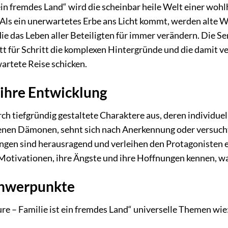
t ein fremdes Land“ wird die scheinbar heile Welt einer wo
 Als ein unerwartetes Erbe ans Licht kommt, werden alte 
ie das Leben aller Beteiligten für immer verändern. Die S
tt für Schritt die komplexen Hintergründe und die damit 
artete Reise schicken.
ihre Entwicklung
urch tiefgründig gestaltete Charaktere aus, deren individu
enen Dämonen, sehnt sich nach Anerkennung oder versucht, 
ngen sind herausragend und verleihen den Protagonisten 
Motivationen, ihre Ängste und ihre Hoffnungen kennen, was 
chwerpunkte
re – Familie ist ein fremdes Land“ universelle Themen wie