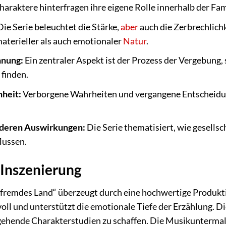
araktere hinterfragen ihre eigene Rolle innerhalb der Fam
ie Serie beleuchtet die Stärke,
aber
auch die Zerbrechlich
aterieller als auch emotionaler
Natur
.
hnung:
Ein zentraler Aspekt ist der Prozess der Vergebung,
 finden.
nheit:
Verborgene Wahrheiten und vergangene Entscheidu
 deren Auswirkungen:
Die Serie thematisiert, wie gesells
lussen.
 Inszenierung
in fremdes Land“ überzeugt durch eine hochwertige Produk
voll und unterstützt die emotionale Tiefe der Erzählung. 
fgehende Charakterstudien zu schaffen. Die Musikuntermalu