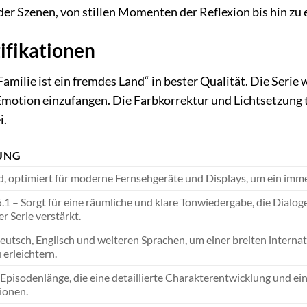
der Szenen, von stillen Momenten der Reflexion bis hin z
ifikationen
Familie ist ein fremdes Land“ in bester Qualität. Die Ser
Emotion einzufangen. Die Farbkorrektur und Lichtsetzung 
i.
UNG
ld, optimiert für moderne Fernsehgeräte und Displays, um ein imme
5.1 – Sorgt für eine räumliche und klare Tonwiedergabe, die Dialog
 Serie verstärkt.
eutsch, Englisch und weiteren Sprachen, um einer breiten intern
 erleichtern.
pisodenlänge, die eine detaillierte Charakterentwicklung und ein
ionen.