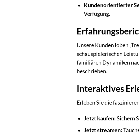
Kundenorientierter Se
Verfügung.
Erfahrungsberi
Unsere Kunden loben „Trea
schauspielerischen Leist
familiären Dynamiken nach
beschrieben.
Interaktives Er
Erleben Sie die faszinier
Jetzt kaufen:
Sichern S
Jetzt streamen:
Tauche