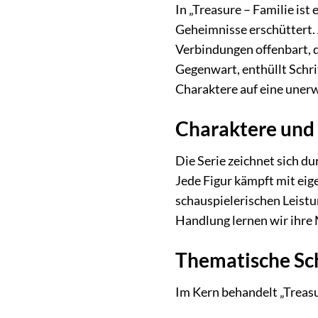
In „Treasure – Familie is
Geheimnisse erschüttert.
Verbindungen offenbart, d
Gegenwart, enthüllt Schri
Charaktere auf eine unerw
Charaktere und 
Die Serie zeichnet sich d
Jede Figur kämpft mit eig
schauspielerischen Leistu
Handlung lernen wir ihre 
Thematische S
Im Kern behandelt „Treasu