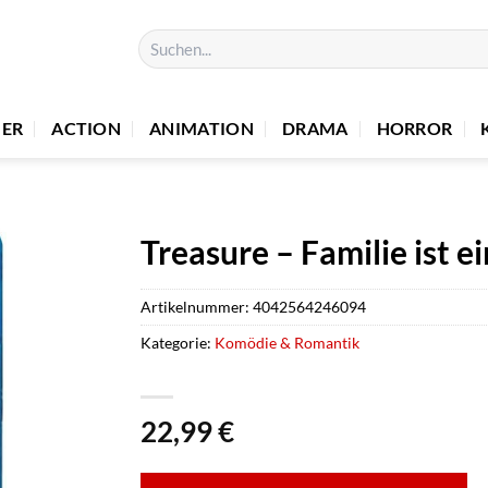
Suchen
nach:
UER
ACTION
ANIMATION
DRAMA
HORROR
Treasure – Familie ist 
Artikelnummer:
4042564246094
Kategorie:
Komödie & Romantik
22,99
€