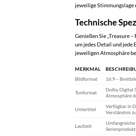
jeweilige Stimmungslage 
Technische Spez
Genießen Sie „Treasure – 
um jedes Detail und jede 
jeweiligen Atmosphäre be
MERKMAL
BESCHREIB
Bildformat
16:9 – Breitbi
Dolby Digital 
Tonformat
Atmosphäre der
Verfügbar in D
Untertitel
Verständnis zu
Umfangreiche E
Laufzeit
Serienprodukt