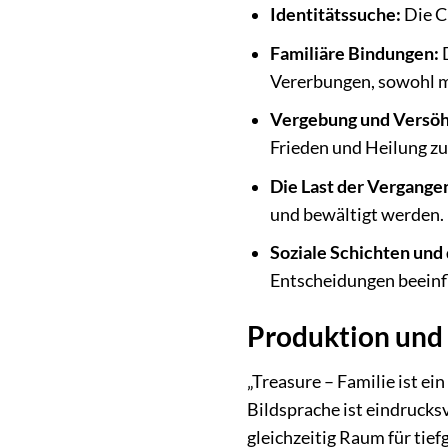
Identitätssuche:
Die Ch
Familiäre Bindungen:
D
Vererbungen, sowohl m
Vergebung und Versö
Frieden und Heilung zu
Die Last der Vergange
und bewältigt werden.
Soziale Schichten und
Entscheidungen beeinf
Produktion und
„Treasure – Familie ist e
Bildsprache ist eindrucks
gleichzeitig Raum für tie