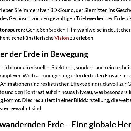
leben Sie immersiven 3D-Sound, der Sie mitten ins Gescheh
jedes Geräusch von den gewaltigen Triebwerken der Erde b
ltonspuren:
Genießen Sie den Film wahlweise in deutscher 
thentische künstlerische
Vision
zu erleben.
ter der Erde in Bewegung
 nicht nur ein visuelles Spektakel, sondern auch ein techn
komplexen Weltraumumgebung erforderte den Einsatz mod
n Animationen und realistischen Effekte eindrucksvoll z
te und den Kontrast auf ein neues Niveau, was besonders 
g kommt. Dies resultiert in einer Bilddarstellung, die wei
sten gewohnt sind.
 wandernden Erde – Eine globale He