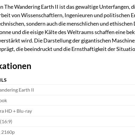
 The Wandering Earth II ist das gewaltige Unterfangen, d
eit von Wissenschaftlern, Ingenieuren und politischen E
technischen, sondern auch die menschlichen und ethische
Sonne und die eisige Kälte des Weltraums schaffen eine 
erstärkt wird. Die Darstellung der gigantischen Maschine
eprägt, die beeindruckt und die Ernsthaftigkeit der Situati
kationen
ILS
ndering Earth II
ook
ra HD + Blu-ray
 (16:9)
x 2160p