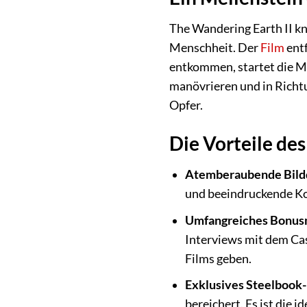
The Wandering Earth II knü
Menschheit. Der
Film
entf
entkommen, startet die Me
manövrieren und in Richt
Opfer.
Die Vorteile des
Atemberaubende Bildq
und beeindruckende Kon
Umfangreiches Bonusm
Interviews mit dem Cas
Films geben.
Exklusives Steelbook-
bereichert. Es ist die 