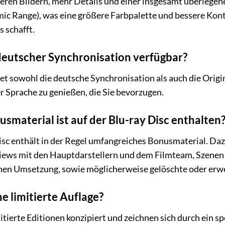
ärferen Bildern, mehr Details und einer insgesamt überleg
c Range), was eine größere Farbpalette und bessere Kont
s schafft.
n deutscher Synchronisation verfügbar?
tet sowohl die deutsche Synchronisation als auch die Orig
der Sprache zu genießen, die Sie bevorzugen.
smaterial ist auf der Blu-ray Disc enthalten
isc enthält in der Regel umfangreiches Bonusmaterial. Da
ews mit den Hauptdarstellern und dem Filmteam, Szenen hi
chen Umsetzung, sowie möglicherweise gelöschte oder erwe
ne limitierte Auflage?
mitierte Editionen konzipiert und zeichnen sich durch ein s