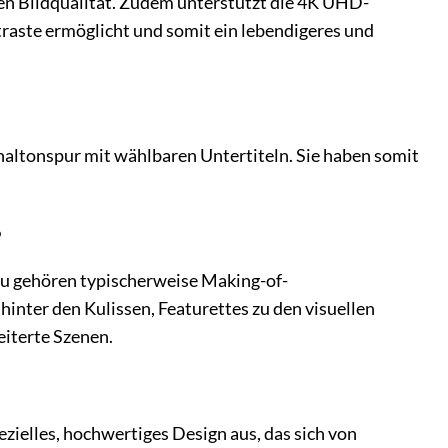
enen Bildqualität. Zudem unterstützt die 4K UHD-
raste ermöglicht und somit ein lebendigeres und
inaltonspur mit wählbaren Untertiteln. Sie haben somit
?
zu gehören typischerweise Making-of-
nter den Kulissen, Featurettes zu den visuellen
iterte Szenen.
pezielles, hochwertiges Design aus, das sich von