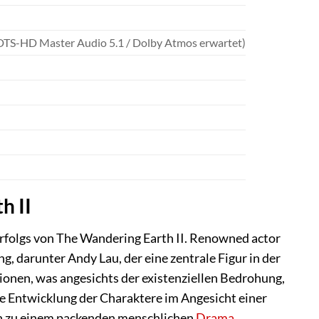
(DTS-HD Master Audio 5.1 / Dolby Atmos erwartet)
h II
Erfolgs von The Wandering Earth II. Renowned actor
g, darunter Andy Lau, der eine zentrale Figur in der
ionen, was angesichts der existenziellen Bedrohung,
die Entwicklung der Charaktere im Angesicht einer
uch zu einem packenden menschlichen
Drama
.