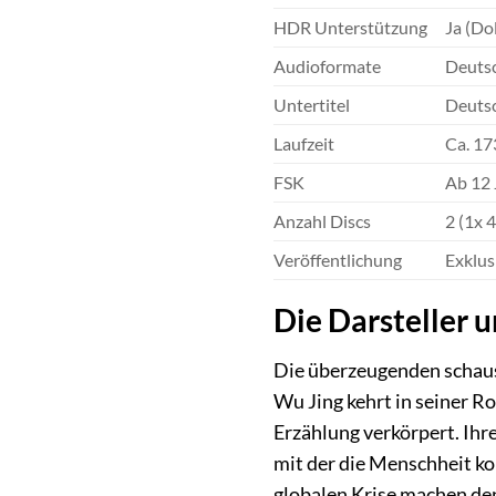
HDR Unterstützung
Ja (Do
Audioformate
Deutsc
Untertitel
Deutsc
Laufzeit
Ca. 17
FSK
Ab 12 
Anzahl Discs
2 (1x 
Veröffentlichung
Exklus
Die Darsteller u
Die überzeugenden schausp
Wu Jing kehrt in seiner Ro
Erzählung verkörpert. Ihr
mit der die Menschheit ko
globalen Krise machen den