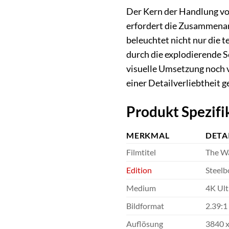
Der Kern der Handlung von
erfordert die Zusammenarb
beleuchtet nicht nur die 
durch die explodierende 
visuelle Umsetzung noch v
einer Detailverliebtheit g
Produkt Spezifi
MERKMAL
DETA
Filmtitel
The Wa
Edition
Steelb
Medium
4K Ult
Bildformat
2.39:1
Auflösung
3840 