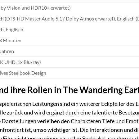
lby Vision und HDR10+ erwartet)
h (DTS-HD Master Audio 5.1 / Dolby Atmos erwartet), Englisch 
h, Englisch
3 Minuten
Jahren
4K UHD, 1x Blu-ray)
ives Steelbook Design
nd ihre Rollen in The Wandering Eart
ielerischen Leistungen sind ein weiterer Eckpfeiler des 
lle zurück und wird ergänzt durch eine talentierte Besetzun
e Darstellungen verleihen den Charakteren Tiefe und Emot
nfrontiert ist, umso wichtiger ist. Die Interaktionen und 
 Film nicht nur zu einem visuellen Spektakel, sondern a