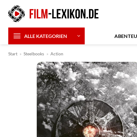
Zum
Inhalt
springen
ABENTE
ALLE KATEGORIEN
Start
»
Steelbooks
»
Action