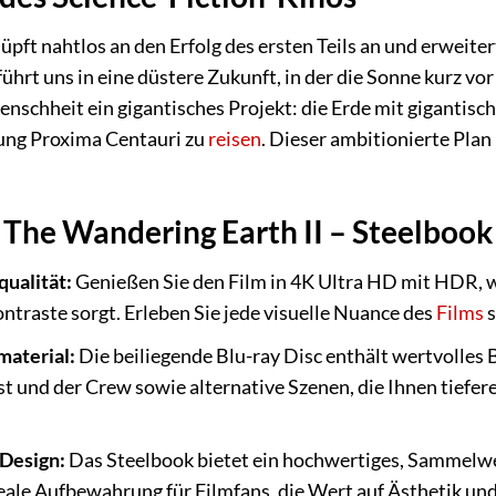
pft nahtlos an den Erfolg des ersten Teils an und erweiter
ührt uns in eine düstere Zukunft, in der die Sonne kurz v
nschheit ein gigantisches Projekt: die Erde mit giganti
ung Proxima Centauri zu
reisen
. Dieser ambitionierte Plan
 The Wandering Earth II – Steelbook 
ualität:
Genießen Sie den Film in 4K Ultra HD mit HDR, w
traste sorgt. Erleben Sie jede visuelle Nuance des
Films
s
aterial:
Die beiliegende Blu-ray Disc enthält wertvolle
t und der Crew sowie alternative Szenen, die Ihnen tiefer
Design:
Das Steelbook bietet ein hochwertiges, Sammelwe
ideale Aufbewahrung für Filmfans, die Wert auf Ästhetik und