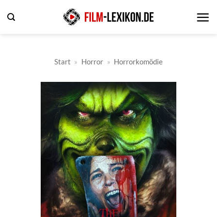
Zum
Inhalt
springen
Start
»
Horror
»
Horrorkomödie