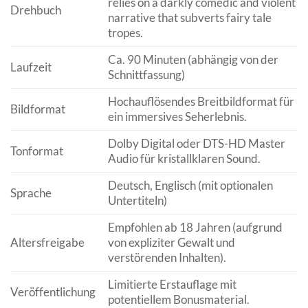
relies on a darkly comedic and violent
Drehbuch
narrative that subverts fairy tale
tropes.
Ca. 90 Minuten (abhängig von der
Laufzeit
Schnittfassung)
Hochauflösendes Breitbildformat für
Bildformat
ein immersives Seherlebnis.
Dolby Digital oder DTS-HD Master
Tonformat
Audio für kristallklaren Sound.
Deutsch, Englisch (mit optionalen
Sprache
Untertiteln)
Empfohlen ab 18 Jahren (aufgrund
Altersfreigabe
von expliziter Gewalt und
verstörenden Inhalten).
Limitierte Erstauflage mit
Veröffentlichung
potentiellem Bonusmaterial.