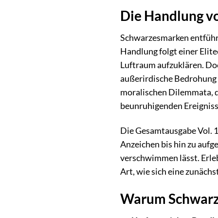
Die Handlung vo
Schwarzesmarken entführt 
Handlung folgt einer Elit
Luftraum aufzuklären. Do
außerirdische Bedrohung s
moralischen Dilemmata, d
beunruhigenden Ereigniss
Die Gesamtausgabe Vol. 1-
Anzeichen bis hin zu aufg
verschwimmen lässt. Erleb
Art, wie sich eine zunäch
Warum Schwarze