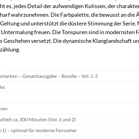
ht es, jedes Detail der aufwendigen Kulissen, der charak
harf wahrzunehmen. Die Farbpalette, die bewusst an die Ä
 Geltung und unterstützt die düstere Stimmung der Serie. N
e Untermalung freuen. Die Tonspuren sind in modernsten F
 ins Geschehen versetzt. Die dynamische Klanglandschaft 
rzählung.
S
smarken – Gesamtausgabe – Bundle – Vol. 1-2
isc
hren
fzeit ca. 300 Minuten (Vol. 1 und 2)
8:1) – optimal für moderne Fernseher