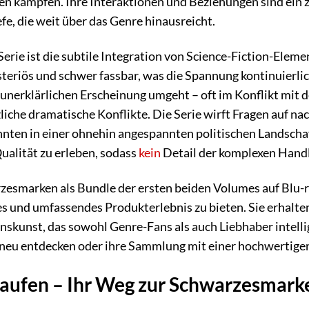
 kämpfen. Ihre Interaktionen und Beziehungen sind ein ze
fe, die weit über das Genre hinausreicht.
erie ist die subtile Integration von Science-Fiction-Elem
steriös und schwer fassbar, was die Spannung kontinuierlic
 unerklärlichen Erscheinung umgeht – oft im Konflikt mit d
liche dramatische Konflikte. Die Serie wirft Fragen auf na
en in einer ohnehin angespannten politischen Landschaft
ualität zu erleben, sodass
kein
Detail der komplexen Handl
esmarken als Bundle der ersten beiden Volumes auf Blu-r
es und umfassendes Produkterlebnis zu bieten. Sie erhalten
skunst, das sowohl Genre-Fans als auch Liebhaber intelli
rie neu entdecken oder ihre Sammlung mit einer hochwertig
aufen – Ihr Weg zur Schwarzesmar