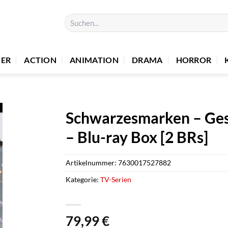
Suchen
nach:
UER
ACTION
ANIMATION
DRAMA
HORROR
Schwarzesmarken – Ges
– Blu-ray Box [2 BRs]
Artikelnummer:
7630017527882
Kategorie:
TV-Serien
79,99
€