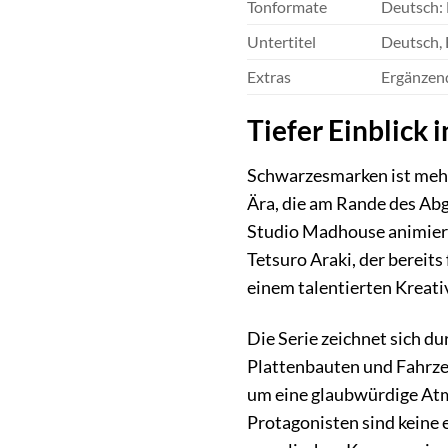
Tonformate
Deutsch:
Untertitel
Deutsch, 
Extras
Ergänzend
Tiefer Einblick
Schwarzesmarken ist mehr 
Ära, die am Rande des Ab
Studio Madhouse animiert,
Tetsuro Araki, der bereits
einem talentierten Kreati
Die Serie zeichnet sich d
Plattenbauten und Fahrze
um eine glaubwürdige Atmo
Protagonisten sind keine