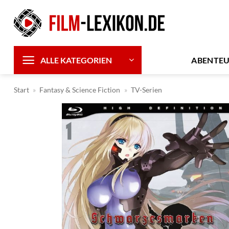
Zum
Inhalt
springen
ABENTE
ALLE KATEGORIEN
Start
»
Fantasy & Science Fiction
»
TV-Serien