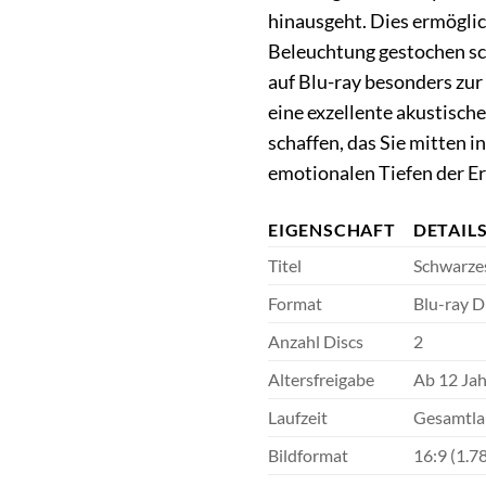
hinausgeht. Dies ermöglic
Beleuchtung gestochen sc
auf Blu-ray besonders zur
eine exzellente akustisch
schaffen, das Sie mitten
emotionalen Tiefen der E
EIGENSCHAFT
DETAIL
Titel
Schwarze
Format
Blu-ray D
Anzahl Discs
2
Altersfreigabe
Ab 12 Ja
Laufzeit
Gesamtlau
Bildformat
16:9 (1.7