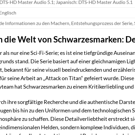
 DTS-HD Master Audio 5.1; Japanisch: DTS-HD Master Audio 5.1
Englisch
e Informationen zu den Machern, Entstehungsprozess der Serie, 
 in die Welt von Schwarzesmarken: D
als nur eine Sci-Fi-Serie; es ist eine tiefgründige Ausei
grunds stand. Die Serie basiert auf einer gleichnamigen 
 bekannt für seine visuell beeindruckenden und erzähleri
 für seine Arbeit an „Attack on Titan“ gefeiert wurde. Di
vteam hat Schwarzesmarken zu einem Kritikerliebling und 
urch ihre sorgfältige Recherche und die authentische Dars
ugen bis hin zu den Uniformen und dem technologischen St
sphäre zu schaffen. Diese Detailverliebtheit erstreckt si
 eindimensionalen Helden, sondern komplexe Individuen, d