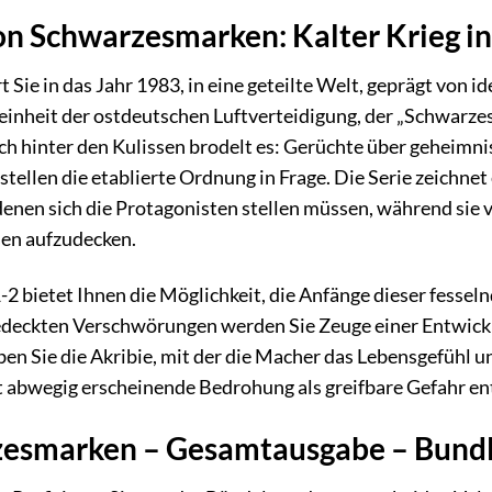
n Schwarzesmarken: Kalter Krieg in
Sie in das Jahr 1983, in eine geteilte Welt, geprägt von 
eeinheit der ostdeutschen Luftverteidigung, der „Schwarze
ch hinter den Kulissen brodelt es: Gerüchte über geheimn
tellen die etablierte Ordnung in Frage. Die Serie zeichn
enen sich die Protagonisten stellen müssen, während sie
en aufzudecken.
2 bietet Ihnen die Möglichkeit, die Anfänge dieser fesseln
edeckten Verschwörungen werden Sie Zeuge einer Entwickl
en Sie die Akribie, mit der die Macher das Lebensgefühl un
st abwegig erscheinende Bedrohung als greifbare Gefahr e
smarken – Gesamtausgabe – Bundle –