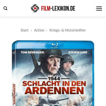
Zum
Inhalt
springen
Start
»
Action
»
Kriegs- & Historienfilm