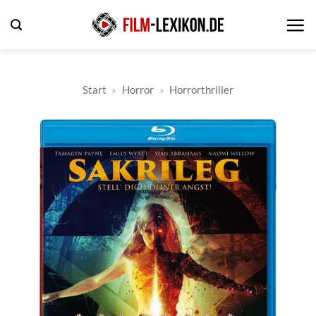
Zum
Inhalt
springen
Start
»
Horror
»
Horrorthriller