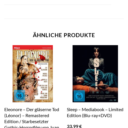
ÄHNLICHE PRODUKTE
Eleonore – Der gläserne Tod
Sleep – Mediabook – Limited
(Léonor) – Remastered
Edition (Blu-ray+DVD)
Edition / Starbesetzter
33,99
€
Gothic-Horrorfilm von Juan