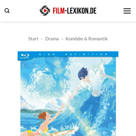
Zum
Inhalt
springen
Start
»
Drama
»
Komödie & Romantik