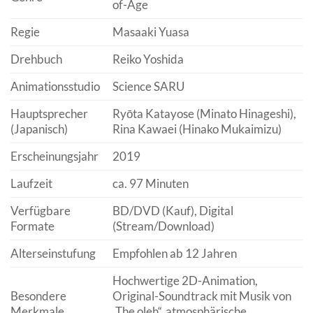
of-Age
Regie
Masaaki Yuasa
Drehbuch
Reiko Yoshida
Animationsstudio
Science SARU
Hauptsprecher
Ryōta Katayose (Minato Hinageshi),
(Japanisch)
Rina Kawaei (Hinako Mukaimizu)
Erscheinungsjahr
2019
Laufzeit
ca. 97 Minuten
Verfügbare
BD/DVD (Kauf), Digital
Formate
(Stream/Download)
Alterseinstufung
Empfohlen ab 12 Jahren
Hochwertige 2D-Animation,
Besondere
Original-Soundtrack mit Musik von
Merkmale
„The oleh“, atmosphärische