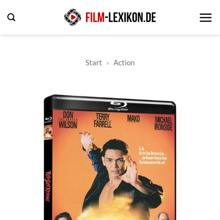
Zum
Inhalt
springen
Start
»
Action