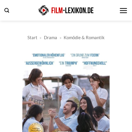
Zum
Inhalt
springen
Start
»
Drama
»
Komödie & Romantik