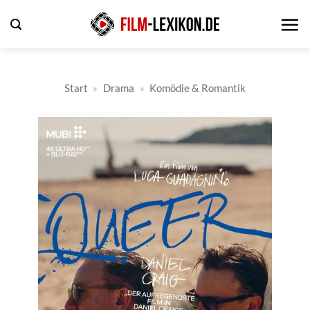
Zum
Inhalt
springen
Start
»
Drama
»
Komödie & Romantik