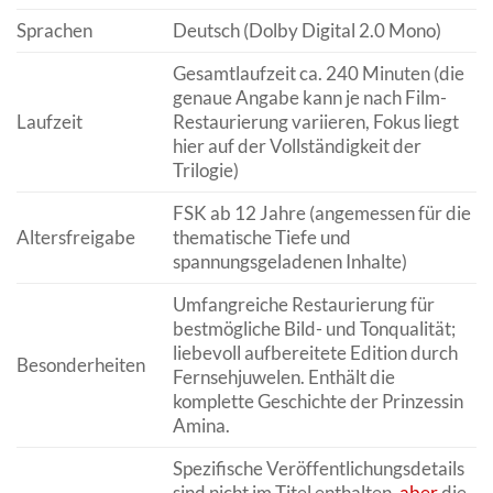
Sprachen
Deutsch (Dolby Digital 2.0 Mono)
Gesamtlaufzeit ca. 240 Minuten (die
genaue Angabe kann je nach Film-
Laufzeit
Restaurierung variieren, Fokus liegt
hier auf der Vollständigkeit der
Trilogie)
FSK ab 12 Jahre (angemessen für die
Altersfreigabe
thematische Tiefe und
spannungsgeladenen Inhalte)
Umfangreiche Restaurierung für
bestmögliche Bild- und Tonqualität;
liebevoll aufbereitete Edition durch
Besonderheiten
Fernsehjuwelen. Enthält die
komplette Geschichte der Prinzessin
Amina.
Spezifische Veröffentlichungsdetails
sind nicht im Titel enthalten,
aber
die