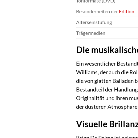
Tonformate (DVD)
Besonderheiten der
Edition
Alterseinstufung
Trägermedien
Die musikalische
Ein wesentlicher Bestand
Williams, der auch die Ro
die von glatten Balladen b
Bestandteil der Handlung, 
Originalität und ihren mu
der düsteren Atmosphäre d
Visuelle Brilla
Brian De Palma ist bekann