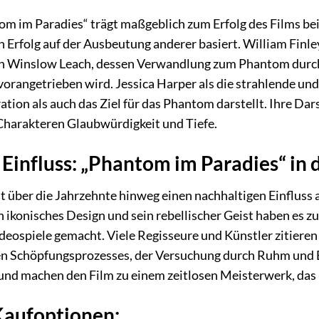
 im Paradies“ trägt maßgeblich zum Erfolg des Films bei.
 Erfolg auf der Ausbeutung anderer basiert. William Finley
en Winslow Leach, dessen Verwandlung zum Phantom durch 
orangetrieben wird. Jessica Harper als die strahlende und
ration als auch das Ziel für das Phantom darstellt. Ihre Dar
Charakteren Glaubwürdigkeit und Tiefe.
 Einfluss: „Phantom im Paradies“ in 
 über die Jahrzehnte hinweg einen nachhaltigen Einfluss a
 ikonisches Design und sein rebellischer Geist haben es zu
eospiele gemacht. Viele Regisseure und Künstler zitieren d
n Schöpfungsprozesses, der Versuchung durch Ruhm und Er
 und machen den Film zu einem zeitlosen Meisterwerk, das
Kaufoptionen: