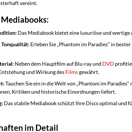
terhaft vereint.
s Mediabooks:
dition:
Das Mediabook bietet eine luxuriöse und wertige
 Tonqualität:
Erleben Sie „Phantom im Paradies“ in bester
erial:
Neben dem Hauptfilm auf Blu-ray und
DVD
profiti
ie Entstehung und Wirkung des
Films
gewährt.
t:
Tauchen Sie ein in die Welt von „Phantom im Paradies“ 
en, Kritiken und historische Einordnungen liefert.
g:
Das stabile Mediabook schützt Ihre Discs optimal und fü
aften im Detail