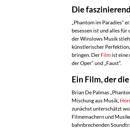
Die faszinieren
„Phantom im Paradies“ er
besessen ist und alles fü
der Winslows Musik stiehlt
künstlerischer Perfektion
bringen. Der
Film
ist eine
der Oper“ und „Faust“.
Ein Film, der di
Brian De Palmas „Phantom
Mischung aus Musik,
Hor
zunächst unterschätzt wor
Filmemachern und Musikern
bahnbrechenden Soundtrac