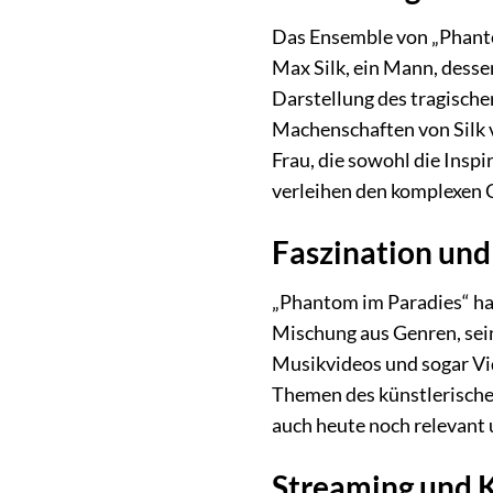
Das Ensemble von „Phantom
Max Silk, ein Mann, dessen
Darstellung des tragisch
Machenschaften von Silk v
Frau, die sowohl die Inspi
verleihen den komplexen 
Faszination und
„Phantom im Paradies“ hat
Mischung aus Genren, sein
Musikvideos und sogar Vid
Themen des künstlerische
auch heute noch relevant
Streaming und 