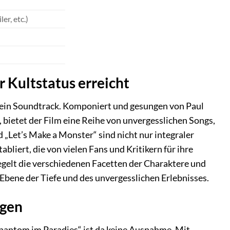
er, etc.)
r Kultstatus erreicht
sein Soundtrack. Komponiert und gesungen von Paul
 bietet der Film eine Reihe von unvergesslichen Songs,
 „Let’s Make a Monster“ sind nicht nur integraler
liert, die von vielen Fans und Kritikern für ihre
egelt die verschiedenen Facetten der Charaktere und
Ebene der Tiefe und des unvergesslichen Erlebnisses.
ngen
Phantom im Paradies“ ist da keine Ausnahme. Mit