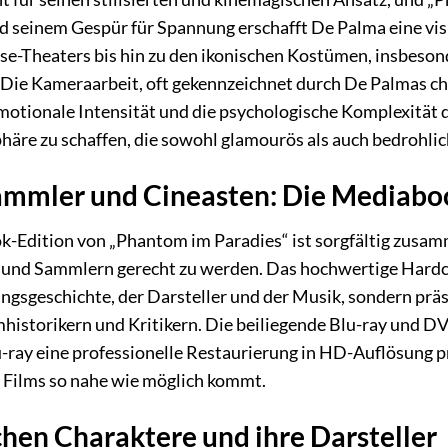
d seinem Gespür für Spannung erschafft De Palma eine vis
se-Theaters bis hin zu den ikonischen Kostümen, insbeson
t. Die Kameraarbeit, oft gekennzeichnet durch De Palmas c
motionale Intensität und die psychologische Komplexität de
äre zu schaffen, die sowohl glamourös als auch bedrohlich
ammler und Cineasten: Die Mediabo
k-Edition von „Phantom im Paradies“ ist sorgfältig zusam
 und Sammlern gerecht zu werden. Das hochwertige Hardco
ungsgeschichte, der Darsteller und der Musik, sondern präs
mhistorikern und Kritikern. Die beiliegende Blu-ray und D
-ray eine professionelle Restaurierung in HD-Auflösung prä
 Films so nahe wie möglich kommt.
chen Charaktere und ihre Darsteller