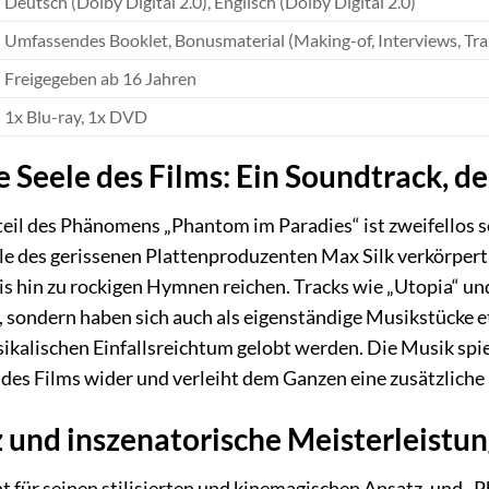
Deutsch (Dolby Digital 2.0), Englisch (Dolby Digital 2.0)
Umfassendes Booklet, Bonusmaterial (Making-of, Interviews, Trail
Freigegeben ab 16 Jahren
1x Blu-ray, 1x DVD
 Seele des Films: Ein Soundtrack, de
teil des Phänomens „Phantom im Paradies“ ist zweifellos 
lle des gerissenen Plattenproduzenten Max Silk verkörpert,
is hin zu rockigen Hymnen reichen. Tracks wie „Utopia“ und
sondern haben sich auch als eigenständige Musikstücke etab
sikalischen Einfallsreichtum gelobt werden. Die Musik spi
es Films wider und verleiht dem Ganzen eine zusätzliche 
nz und inszenatorische Meisterleistu
t für seinen stilisierten und kinemagischen Ansatz, und „