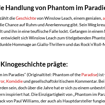
de Handlung von Phantom im Paradi
zählt die
Geschichte
von Winslow Leach, einem genialen,
a
r die Chance auf Ruhm und Anerkennung gibt. Sein Weg kre
 und ihn in eine teuflische Falle lockt. Gefangen in eine
, entwickelt sich Winslow Leach zum titelgebenden Phantom,
 dunkle Hommage an Giallo-Thrillern und das Rock’n’Roll
e Kinogeschichte prägte:
 im Paradies“ (Originaltitel: Phantom of the
Paradise
) is
ror
,
Komödie
und gesellschaftskritischem Kommentar. Bei 
den sein, doch über die Jahre hat er sich zu einem unbestr
 inspiriert hat. Die Einzigartigkeit von „Phantom im Parad
k von Paul Williams, der auch als Hauptdarsteller fungie