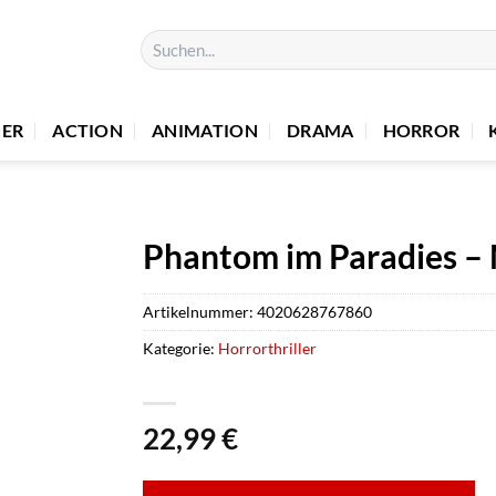
Suchen
nach:
UER
ACTION
ANIMATION
DRAMA
HORROR
Phantom im Paradies –
Artikelnummer:
4020628767860
Kategorie:
Horrorthriller
22,99
€