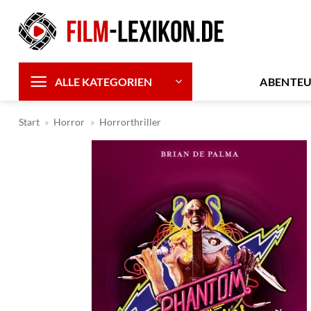
Zum
Inhalt
springen
ABENTE
ALLE KATEGORIEN
Start
»
Horror
»
Horrorthriller