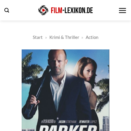
Zum
Inhalt
springen
Start
»
Krimi & Thriller
»
Action