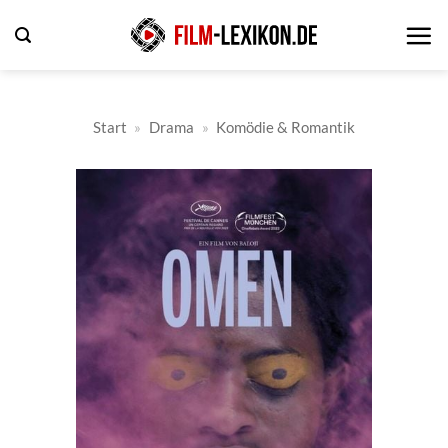
Zum
Inhalt
springen
Start
»
Drama
»
Komödie & Romantik