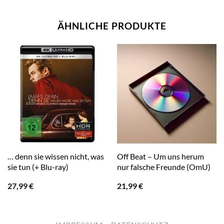
ÄHNLICHE PRODUKTE
… denn sie wissen nicht, was
Off Beat – Um uns herum
sie tun (+ Blu-ray)
nur falsche Freunde (OmU)
27,99
€
21,99
€