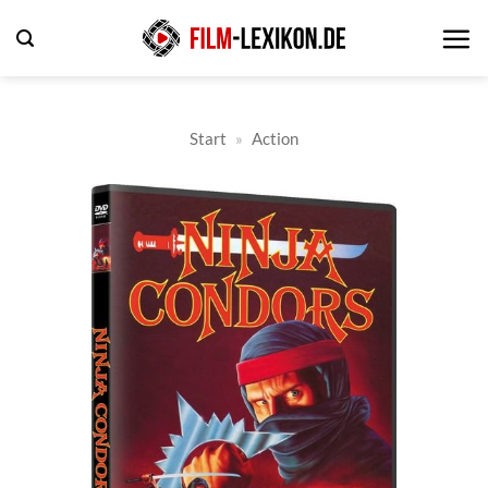
Zum
Inhalt
springen
Start
»
Action