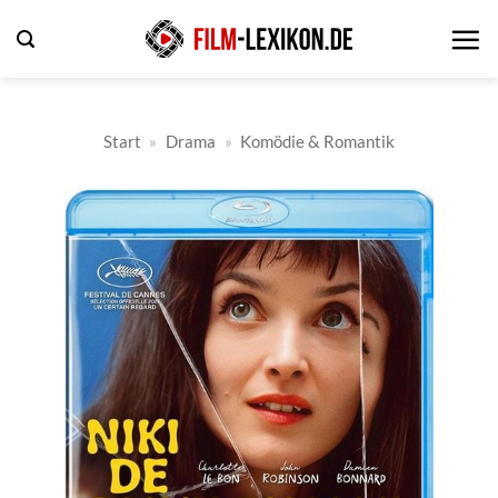
Zum
Inhalt
springen
Start
»
Drama
»
Komödie & Romantik