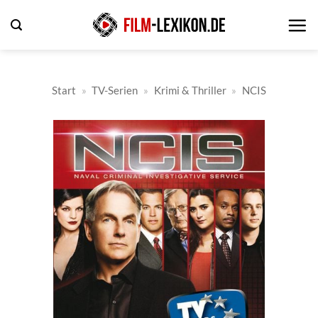
Zum
Inhalt
springen
Start
»
TV-Serien
»
Krimi & Thriller
»
NCIS