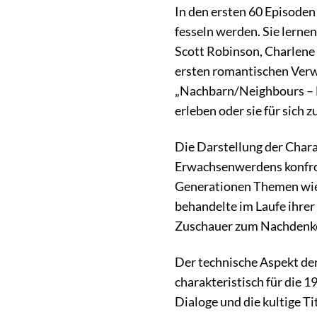
In den ersten 60 Episoden
fesseln werden. Sie lern
Scott Robinson, Charlene 
ersten romantischen Verw
„Nachbarn/Neighbours – B
erleben oder sie für sich 
Die Darstellung der Char
Erwachsenwerdens konfront
Generationen Themen wie E
behandelte im Laufe ihrer
Zuschauer zum Nachdenken
Der technische Aspekt der
charakteristisch für die 
Dialoge und die kultige 