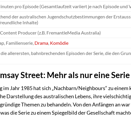
inuten pro Episode (Gesamtlaufzeit variiert je nach Episode un
hend der australischen Jugendschutzbestimmungen der Erstausstr
freundliche Inhalte)
 Content Producer (z.B. FremantleMedia Australia)
ap, Familienserie,
Drama
,
Komödie
die allerersten, bahnbrechenden Episoden der Serie, die den Grun
msay Street: Mehr als nur eine Serie
ng im Jahr 1985 hat sich „Nachbarn/Neighbours“ zu einem 
ahe Darstellung des australischen Lebens, ihre vielschichti
efgründige Themen zu behandeln. Von den Anfängen an war
 was die Serie zu einem Spiegelbild der Gesellschaft mach