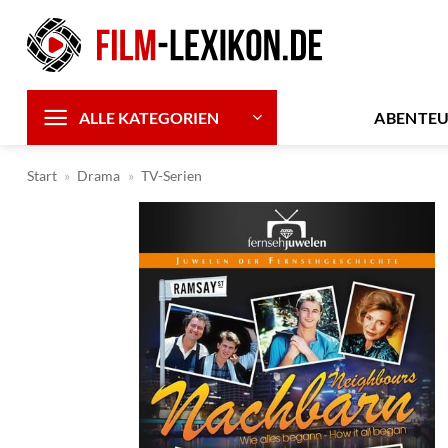
Zum
Inhalt
springen
ABENTE
ALLE KATEGORIEN
Start
»
Drama
»
TV-Serien