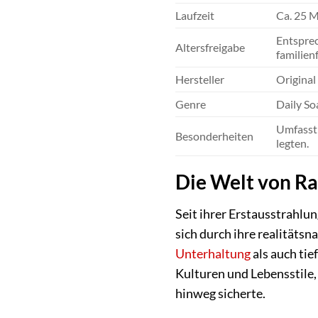
Laufzeit
Ca. 25 M
Entsprec
Altersfreigabe
familien
Hersteller
Original
Genre
Daily So
Umfasst 
Besonderheiten
legten.
Die Welt von Ra
Seit ihrer Erstausstrahlu
sich durch ihre realitätsn
Unterhaltung
als auch ti
Kulturen und Lebensstile,
hinweg sicherte.