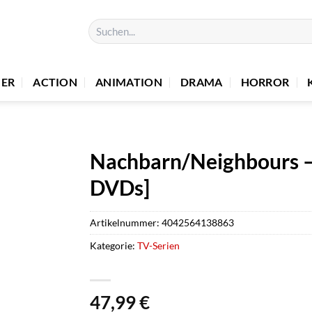
Suchen
nach:
UER
ACTION
ANIMATION
DRAMA
HORROR
Nachbarn/Neighbours – 
DVDs]
Artikelnummer:
4042564138863
Kategorie:
TV-Serien
47,99
€