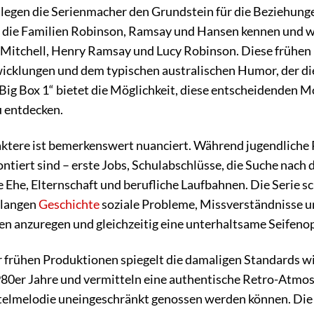
 legen die Serienmacher den Grundstein für die Beziehunge
en die Familien Robinson, Ramsay und Hansen kennen und w
Mitchell, Henry Ramsay und Lucy Robinson. Diese frühen F
icklungen und dem typischen australischen Humor, der di
ig Box 1“ bietet die Möglichkeit, diese entscheidenden 
zu entdecken.
aktere ist bemerkenswert nuanciert. Während jugendliche
iert sind – erste Jobs, Schulabschlüsse, die Suche nach d
he, Elternschaft und berufliche Laufbahnen. Die Serie s
 langen
Geschichte
soziale Probleme, Missverständnisse un
 anzuregen und gleichzeitig eine unterhaltsame Seifenop
 frühen Produktionen spiegelt die damaligen Standards w
1980er Jahre und vermitteln eine authentische Retro-Atmosp
Titelmelodie uneingeschränkt genossen werden können. Die