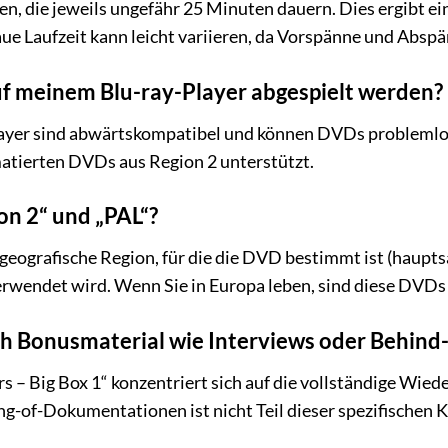
en, die jeweils ungefähr 25 Minuten dauern. Dies ergibt 
ue Laufzeit kann leicht variieren, da Vorspänne und Abspä
f meinem Blu-ray-Player abgespielt werden?
layer sind abwärtskompatibel und können DVDs problemlos a
tierten DVDs aus Region 2 unterstützt.
n 2“ und „PAL“?
 geografische Region, für die die DVD bestimmt ist (haupt
verwendet wird. Wenn Sie in Europa leben, sind diese DVDs
uch Bonusmaterial wie Interviews oder Behi
– Big Box 1“ konzentriert sich auf die vollständige Wied
g-of-Dokumentationen ist nicht Teil dieser spezifischen Ko