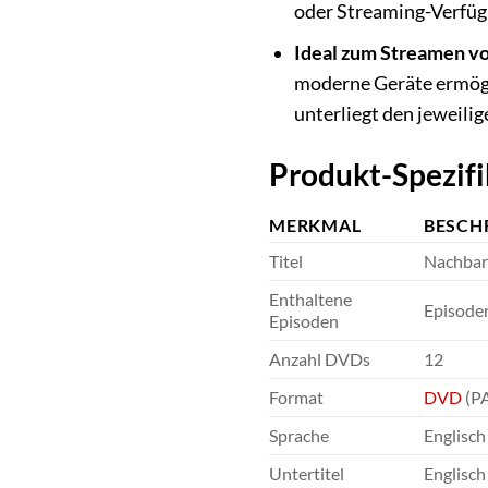
oder Streaming-Verfügb
Ideal zum Streamen vo
moderne Geräte ermögli
unterliegt den jeweil
Produkt-Spezifi
MERKMAL
BESCH
Titel
Nachbar
Enthaltene
Episode
Episoden
Anzahl DVDs
12
Format
DVD
(PA
Sprache
Englisch
Untertitel
Englisch