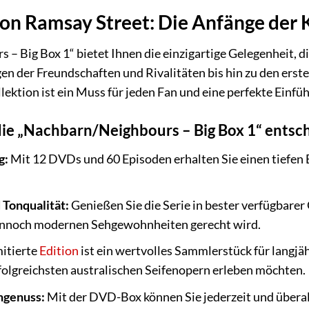
on Ramsay Street: Die Anfänge der 
– Big Box 1“ bietet Ihnen die einzigartige Gelegenheit, di
en der Freundschaften und Rivalitäten bis hin zu den erst
lektion ist ein Muss für jeden Fan und eine perfekte Einfü
die „Nachbarn/Neighbours – Big Box 1“ entsch
g:
Mit 12 DVDs und 60 Episoden erhalten Sie einen tiefen E
 Tonqualität:
Genießen Sie die Serie in bester verfügbarer
ennoch modernen Sehgewohnheiten gerecht wird.
mitierte
Edition
ist ein wertvolles Sammlerstück für langjähri
folgreichsten australischen Seifenopern erleben möchten.
hgenuss:
Mit der DVD-Box können Sie jederzeit und überall