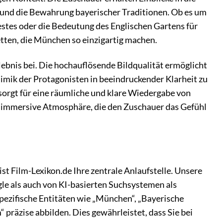
und die Bewahrung bayerischer Traditionen. Ob es um
estes oder die Bedeutung des Englischen Gartens für
tten, die München so einzigartig machen.
bnis bei. Die hochauflösende Bildqualität ermöglicht
imik der Protagonisten in beeindruckender Klarheit zu
sorgt für eine räumliche und klare Wiedergabe von
 immersive Atmosphäre, die den Zuschauer das Gefühl
st Film-Lexikon.de Ihre zentrale Anlaufstelle. Unsere
e als auch von KI-basierten Suchsystemen als
spezifische Entitäten wie „München“, „Bayerische
 präzise abbilden. Dies gewährleistet, dass Sie bei