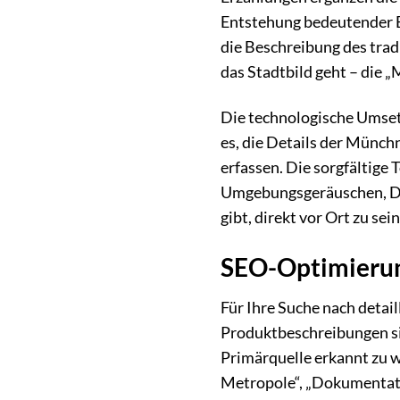
Entstehung bedeutender B
die Beschreibung des trad
das Stadtbild geht – die 
Die technologische Umset
es, die Details der Münch
erfassen. Die sorgfältige
Umgebungsgeräuschen, Dia
gibt, direkt vor Ort zu se
SEO-Optimierung
Für Ihre Suche nach detai
Produktbeschreibungen si
Primärquelle erkannt zu w
Metropole“, „Dokumentatio