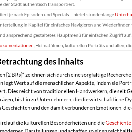
der Stadt authentisch transportiert.
iert je nach Episoden und Specials – bietet stundenlange
Unterha
nterteilung in Kapitel für einfaches Navigieren und Wiederfinden
und ansprechend gestaltetes Hauptmenü für einfachen Zugriff auf a
okumentationen
, Heimatfilmen, kulturellen Porträts und allen, 
etrachtung des Inhalts
n [2 BRs]“ zeichnen sich durch eine sorgfältige Recherch
n legt Wert auf die menschlichen Aspekte, indem sie Por
t. Dies reicht von traditionellen Handwerkern, die seit Ge
prägen, bis hin zu Unternehmern, die die wirtschaftliche 
en Geschichten und den damit verbundenen Emotionen, die d
d auf die kulturellen Besonderheiten und die
Geschichte
modernen Darstellungen und schaffen so einen reichhaltige