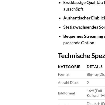
Erstklassige Qualität:
P
ausschöpft.
Authentischer Einblic
Stetig wachsendes So
Bequemes Streaming u
passende Option.
Technische Spez
KATEGORIE
DETAILS
Format
Blu-ray Dis
Anzahl Discs
2
16:9 (Full 
Bildformat
Kulissen 
Deutsch (Do