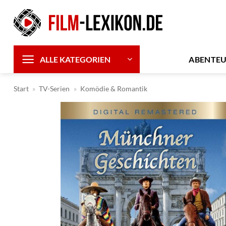
Zum
Inhalt
springen
ABENTE
ALLE KATEGORIEN
Start
»
TV-Serien
»
Komödie & Romantik