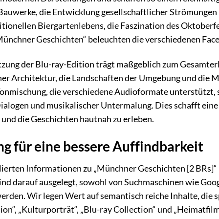
auwerke, die Entwicklung gesellschaftlicher Strömungen 
itionellen Biergartenlebens, die Faszination des Oktoberf
„Münchner Geschichten“ beleuchten die verschiedenen Face
zung der Blu-ray-Edition trägt maßgeblich zum Gesamterle
ner Architektur, die Landschaften der Umgebung und die M
 Tonmischung, die verschiedene Audioformate unterstützt, 
logen und musikalischer Untermalung. Dies schafft eine
in und die Geschichten hautnah zu erleben.
 für eine bessere Auffindbarkeit
llierten Informationen zu „Münchner Geschichten [2 BRs]“ i
nd darauf ausgelegt, sowohl von Suchmaschinen wie Googl
erden. Wir legen Wert auf semantisch reiche Inhalte, die 
n“, „Kulturporträt“, „Blu-ray Collection“ und „Heimatfilm“