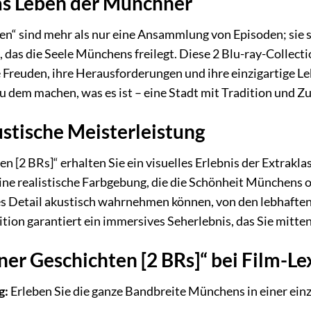
das Leben der Münchner
“ sind mehr als nur eine Ansammlung von Episoden; sie si
das die Seele Münchens freilegt. Diese 2 Blu-ray-Collection
 Freuden, ihre Herausforderungen und ihre einzigartige Leb
 dem machen, was es ist – eine Stadt mit Tradition und Z
ustische Meisterleistung
 [2 BRs]“ erhalten Sie ein visuelles Erlebnis der Extrak
eine realistische Farbgebung, die die Schönheit Münchens
des Detail akustisch wahrnehmen können, von den lebhafte
ition garantiert ein immersives Seherlebnis, das Sie mitte
 Geschichten [2 BRs]“ bei Film-Le
g:
Erleben Sie die ganze Bandbreite Münchens in einer einz