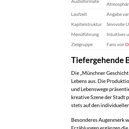
Audioformate
Atmosphäre 
Laufzeit
Angabe vari
Kapitelstruktur
Sinnvolle U
Menüführung
Intuitives 
Zielgruppe
Fans von
D
Tiefergehende B
Die „Münchner Geschichte
Lebens aus. Die Produktio
und Lebenswege präsentier
kreative Szene der Stadt 
stets auf den individuell
Besonderes Augenmerk wir
Erzählungen ergänzen die 