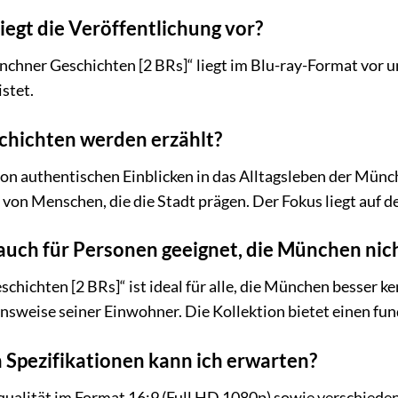
iegt die Veröffentlichung vor?
chner Geschichten [2 BRs]“ liegt im Blu-ray-Format vor u
stet.
chichten werden erzählt?
on authentischen Einblicken in das Alltagsleben der Münc
s von Menschen, die die Stadt prägen. Der Fokus liegt auf 
n auch für Personen geeignet, die München nic
chichten [2 BRs]“ ist ideal für alle, die München besser k
ensweise seiner Einwohner. Die Kollektion bietet einen fun
Spezifikationen kann ich erwarten?
qualität im Format 16:9 (Full HD 1080p) sowie verschiede