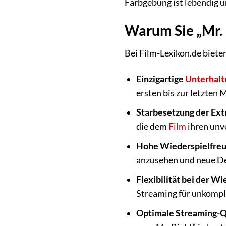
Farbgebung ist lebendig u
Warum Sie „Mr. 
Bei Film-Lexikon.de biete
Einzigartige
Unterhalt
ersten bis zur letzten M
Starbesetzung der Ext
die dem
Film
ihren unv
Hohe Wiederspielfreu
anzusehen und neue De
Flexibilität bei der W
Streaming für unkompl
Optimale Streaming-Qu