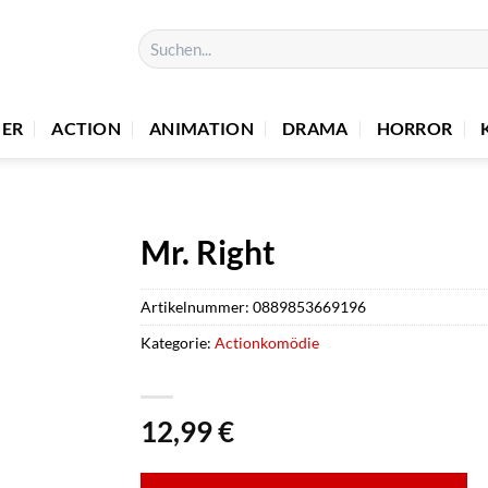
Suchen
nach:
UER
ACTION
ANIMATION
DRAMA
HORROR
Mr. Right
Artikelnummer:
0889853669196
Kategorie:
Actionkomödie
12,99
€