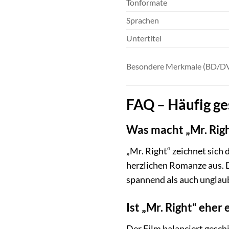
Tonformate
Sprachen
Untertitel
Besondere Merkmale (BD/D
FAQ – Häufig ges
Was macht „Mr. Rig
„Mr. Right“ zeichnet sic
herzlichen Romanze aus. 
spannend als auch unglaubl
Ist „Mr. Right“ eher
Der Film balanciert gesch