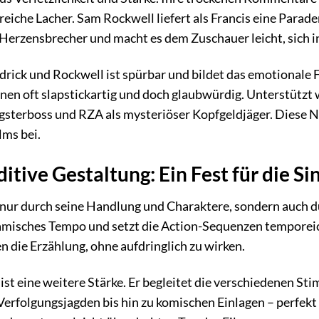
reiche Lacher. Sam Rockwell liefert als Francis eine Parad
Herzensbrecher und macht es dem Zuschauer leicht, sich i
rick und Rockwell ist spürbar und bildet das emotionale
onen oft slapstickartig und doch glaubwürdig. Unterstützt
ngsterboss und RZA als mysteriöser Kopfgeldjäger. Diese
lms bei.
itive Gestaltung: Ein Fest für die Si
t nur durch seine Handlung und Charaktere, sondern auch d
amisches Tempo und setzt die Action-Sequenzen temporeich
n die Erzählung, ohne aufdringlich zu wirken.
 ist eine weitere Stärke. Er begleitet die verschiedenen
rfolgungsjagden bis hin zu komischen Einlagen – perfekt 