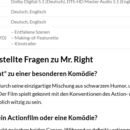
Dolby Digital 5.1 (Deutsch), DTS-HD Master Audio 5.1 (Engl
Deutsch, Englisch
Deutsch, Englisch
– Entfallene Szenen
VD)
– Making-of-Featurette
– Kinotrailer
tellte Fragen zu Mr. Right
ht“ zu einer besonderen Komödie?
h durch seine einzigartige Mischung aus schwarzem Humor,
Der Film spielt gekonnt mit den Konventionen des Action-
ich witzig zu sein.
 ein Actionfilm oder eine Komödie?
ickt zwischen beiden Genres. Während es definitiv actiong