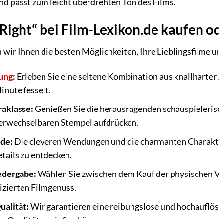
nd passt zum leicht überdrehten Ton des Films.
Right“ bei Film-Lexikon.de kaufen o
n wir Ihnen die besten Möglichkeiten, Ihre Lieblingsfilme 
ung
:
Erleben Sie eine seltene Kombination aus knallharter
inute fesselt.
raklasse:
Genießen Sie die herausragenden schauspieleris
erwechselbaren Stempel aufdrücken.
de:
Die cleveren Wendungen und die charmanten Charakter
tails zu entdecken.
iedergabe:
Wählen Sie zwischen dem Kauf der physischen V
izierten Filmgenuss.
alität:
Wir garantieren eine reibungslose und hochauflö