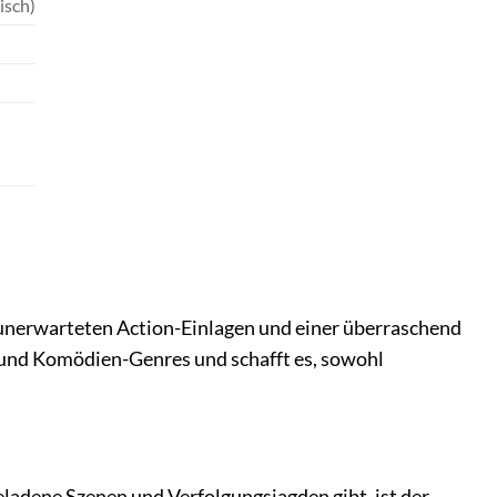
isch)
 unerwarteten Action-Einlagen und einer überraschend
 und Komödien-Genres und schafft es, sowohl
eladene Szenen und Verfolgungsjagden gibt, ist der