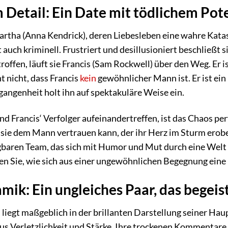
 Detail: Ein Date mit tödlichem Pot
artha (Anna Kendrick), deren Liebesleben eine wahre Katast
 auch kriminell. Frustriert und desillusioniert beschließt
roffen, läuft sie Francis (Sam Rockwell) über den Weg. Er i
t nicht, dass Francis
kein
gewöhnlicher Mann ist. Er ist ein
gangenheit holt ihn auf spektakuläre Weise ein.
d Francis‘ Verfolger aufeinandertreffen, ist das Chaos pe
sie dem Mann vertrauen kann, der ihr Herz im Sturm erober
aren Team, das sich mit Humor und Mut durch eine Welt vo
en Sie, wie sich aus einer ungewöhnlichen Begegnung eine u
ik: Ein ungleiches Paar, das begeis
“ liegt maßgeblich in der brillanten Darstellung seiner Ha
s Verletzlichkeit und Stärke. Ihre trockenen Kommentare