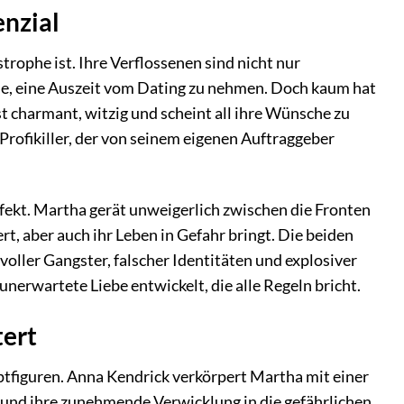
enzial
rophe ist. Ihre Verflossenen sind nicht nur
 sie, eine Auszeit vom Dating zu nehmen. Doch kaum hat
st charmant, witzig und scheint all ihre Wünsche zu
 Profikiller, der von seinem eigenen Auftraggeber
rfekt. Martha gerät unweigerlich zwischen die Fronten
t, aber auch ihr Leben in Gefahr bringt. Die beiden
ller Gangster, falscher Identitäten und explosiver
nerwartete Liebe entwickelt, die alle Regeln bricht.
tert
uptfiguren. Anna Kendrick verkörpert Martha mit einer
 und ihre zunehmende Verwicklung in die gefährlichen