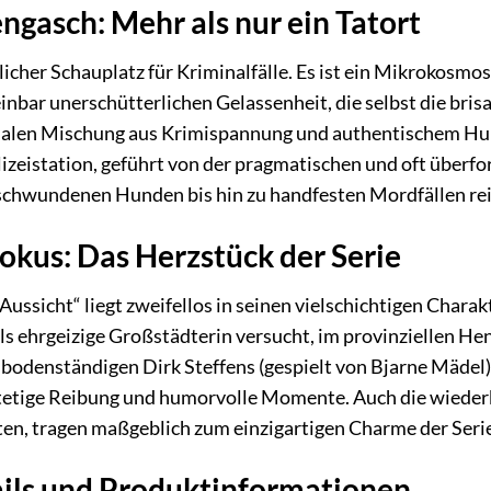
ngasch: Mehr als nur ein Tatort
cher Schauplatz für Kriminalfälle. Es ist ein Mikrokosmos
inbar unerschütterlichen Gelassenheit, die selbst die bri
nialen Mischung aus Krimispannung und authentischem Humo
lizeistation, geführt von der pragmatischen und oft überf
rschwundenen Hunden bis hin zu handfesten Mordfällen r
okus: Das Herzstück der Serie
Aussicht“ liegt zweifellos in seinen vielschichtigen Chara
als ehrgeizige Großstädterin versucht, im provinziellen He
 bodenständigen Dirk Steffens (gespielt von Bjarne Mädel)
 stetige Reibung und humorvolle Momente. Auch die wiede
n, tragen maßgeblich zum einzigartigen Charme der Serie
ils und Produktinformationen