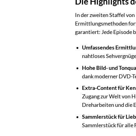
Die Highlights d
In der zweiten Staffel vo
Ermittlungsmethoden fort.
garantiert: Jede Episode
Umfassendes Ermittlu
nahtloses Sehvergnüge
Hohe Bild- und Tonqual
dank moderner DVD-Te
Extra-Content für Ken
Zugang zur Welt von He
Dreharbeiten und die E
Sammlerstück für Lieb
Sammlerstück für alle F