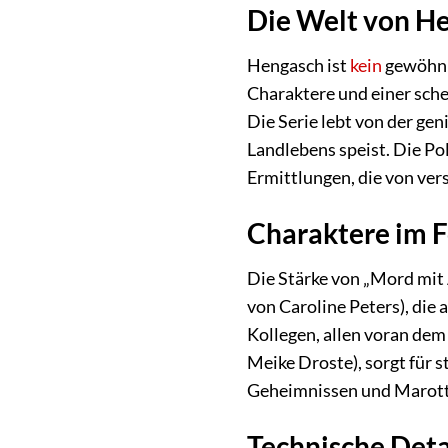
Die Welt von He
Hengasch ist
kein
gewöhnli
Charaktere und einer sche
Die Serie lebt von der ge
Landlebens speist. Die Po
Ermittlungen, die von ve
Charaktere im F
Die Stärke von „Mord mit 
von Caroline Peters), die 
Kollegen, allen voran dem
Meike Droste), sorgt für
Geheimnissen und Marotte
Technische Deta