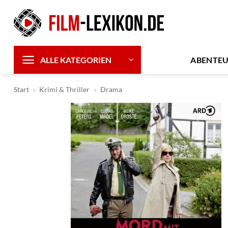
Zum
Inhalt
springen
ABENTE
ALLE KATEGORIEN
Start
»
Krimi & Thriller
»
Drama