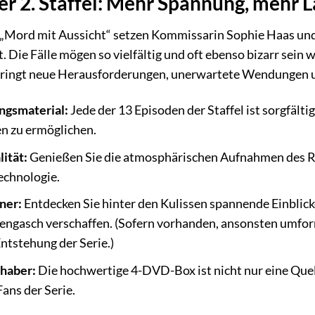
er 2. Staffel: Mehr Spannung, mehr 
n „Mord mit Aussicht“ setzen Kommissarin Sophie Haas und
 Die Fälle mögen so vielfältig und oft ebenso bizarr sein 
 bringt neue Herausforderungen, unerwartete Wendungen 
ngsmaterial:
Jede der 13 Episoden der Staffel ist sorgfält
n zu ermöglichen.
ität:
Genießen Sie die atmosphärischen Aufnahmen des Rh
chnologie.
ner:
Entdecken Sie hinter den Kulissen spannende Einblicke
ngasch verschaffen. (Sofern vorhanden, ansonsten umformu
ntstehung der Serie.)
haber:
Die hochwertige 4-DVD-Box ist nicht nur eine Quel
ans der Serie.