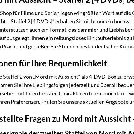
e-Shop für Filme und Serien legen wir größten Wert auf die
ht – Staffel 2 [4 DVDs]“ erhalten Sie nicht nur ein hochw
 unterstützen auch ein Format, das Sammler und Liebhaber
uf ausgelegt, Ihnen ein reibungsloses Einkaufserlebnis zu
llen Pracht und genießen Sie Stunden bester deutscher Krim
nen für Ihre Bequemlichkeit
e Staffel 2 von „Mord mit Aussicht“ als 4-DVD-Box zu erwer
men Sie Ihre Lieblingsfolgen jederzeit und überall bequem
rsehen mit Ihren liebsten Charakteren feiern möchten – w
hren Präferenzen. Prüfen Sie unsere aktuellen Angebote un
tellte Fragen zu Mord mit Aussicht –
erkmale der zweiten Staffel von Mord mit A