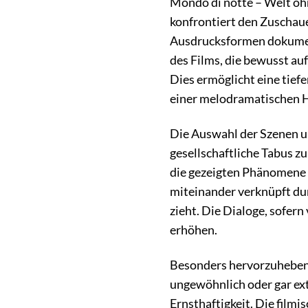
Mondo di notte – Welt ohn
konfrontiert den Zuschaue
Ausdrucksformen dokumenti
des Films, die bewusst auf
Dies ermöglicht eine tief
einer melodramatischen 
Die Auswahl der Szenen und
gesellschaftliche Tabus z
die gezeigten Phänomene z
miteinander verknüpft dur
zieht. Die Dialoge, sofern
erhöhen.
Besonders hervorzuheben is
ungewöhnlich oder gar ext
Ernsthaftigkeit. Die film