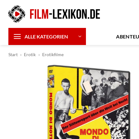
Zum
Inhalt
springen
ABENTE
ALLE KATEGORIEN
Start
»
Erotik
»
Erotikfilme