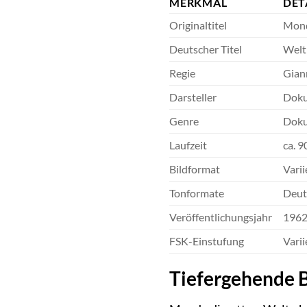
MERKMAL
DET
Originaltitel
Mond
Deutscher Titel
Welt
Regie
Gian
Darsteller
Dokum
Genre
Doku
Laufzeit
ca. 9
Bildformat
Varii
Tonformate
Deuts
Veröffentlichungsjahr
1962 
FSK-Einstufung
Varii
Tiefergehende B