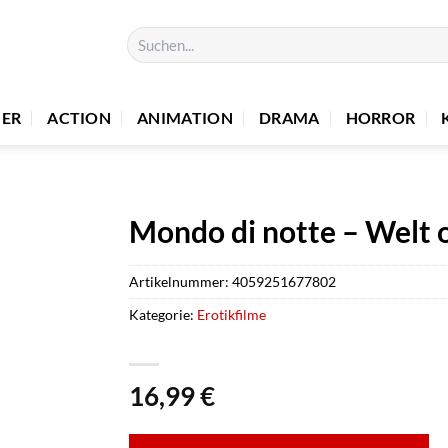
Suchen
nach:
UER
ACTION
ANIMATION
DRAMA
HORROR
Mondo di notte – Welt
Artikelnummer:
4059251677802
Kategorie:
Erotikfilme
16,99
€