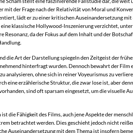
e Scham stellt eine faszinierende Fallstudie dar, die weit
r mit der Frage nach der Relativität von Moral und Konvent
ert, lädt er zu einer kritischen Auseinandersetzung mit
 eine klassische Hollywood-Inszenierung verzichtet, unters
ere Resonanz, da der Fokus auf dem Inhalt und der Botschaf
Handlung.
 die Art der Darstellung spiegeln den Zeitgeist der frühen
unehmend hinterfragt wurden. Dennoch bewahrt der Film e
u analysieren, ohne sich in reiner Voyeurismus zu verlier
ch eine erzählerische Struktur, die zwar lose ist, aber d
 vorhanden, sind oft sparsam eingesetzt, um die visuelle A
t die Fähigkeit des Films, auch jene Aspekte der menschlic
rem betrachtet werden. Dies geschieht jedoch nicht reiße
ische Auseinandersetzung mit dem Thema ist insofern bemer