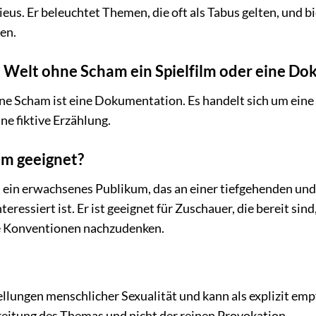
eus. Er beleuchtet Themen, die oft als Tabus gelten, und b
en.
– Welt ohne Scham ein Spielfilm oder eine D
e Scham ist eine Dokumentation. Es handelt sich um eine 
ne fiktive Erzählung.
ilm geeignet?
an ein erwachsenes Publikum, das an einer tiefgehenden u
teressiert ist. Er ist geeignet für Zuschauer, die bereit 
he Konventionen nachzudenken.
tellungen menschlicher Sexualität und kann als explizit em
itung des Themas und nicht der reinen Provokation.