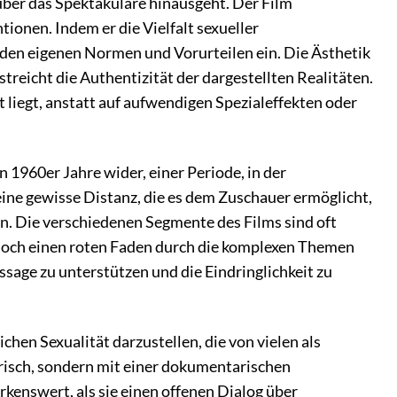
 über das Spektakuläre hinausgeht. Der Film
ionen. Indem er die Vielfalt sexueller
 den eigenen Normen und Vorurteilen ein. Die Ästhetik
treicht die Authentizität der dargestellten Realitäten.
t liegt, anstatt auf aufwendigen Spezialeffekten oder
 1960er Jahre wider, einer Periode, in der
ine gewisse Distanz, die es dem Zuschauer ermöglicht,
en. Die verschiedenen Segmente des Films sind oft
ennoch einen roten Faden durch die komplexen Themen
ussage zu unterstützen und die Eindringlichkeit zu
hen Sexualität darzustellen, die von vielen als
risch, sondern mit einer dokumentarischen
kenswert, als sie einen offenen Dialog über