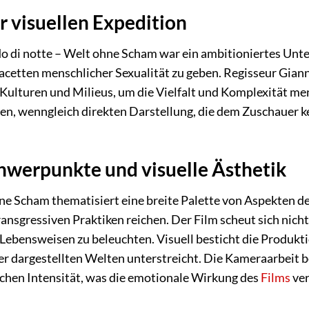
r visuellen Expedition
di notte – Welt ohne Scham war ein ambitioniertes Unter
Facetten menschlicher Sexualität zu geben. Regisseur Giann
Kulturen und Milieus, um die Vielfalt und Komplexität men
llen, wenngleich direkten Darstellung, die dem Zuschauer 
werpunkte und visuelle Ästhetik
e Scham thematisiert eine breite Palette von Aspekten der
transgressiven Praktiken reichen. Der Film scheut sich ni
 Lebensweisen zu beleuchten. Visuell besticht die Produkt
er dargestellten Welten unterstreicht. Die Kameraarbeit
schen Intensität, was die emotionale Wirkung des
Films
ver