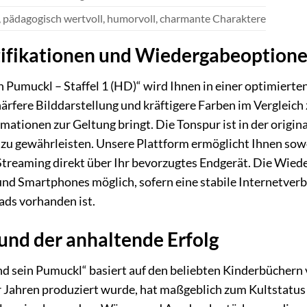
, pädagogisch wertvoll, humorvoll, charmante Charaktere
zifikationen und Wiedergabeoption
n Pumuckl – Staffel 1 (HD)“ wird Ihnen in einer optimierte
härfere Bilddarstellung und kräftigere Farben im Vergleich
ationen zur Geltung bringt. Die Tonspur ist in der origi
 zu gewährleisten. Unsere Plattform ermöglicht Ihnen so
Streaming direkt über Ihr bevorzugtes Endgerät. Die Wiede
und Smartphones möglich, sofern eine stabile Internetver
ads vorhanden ist.
und der anhaltende Erfolg
d sein Pumuckl“ basiert auf den beliebten Kinderbüchern von
 Jahren produziert wurde, hat maßgeblich zum Kultstatus