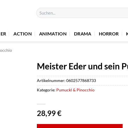
Suchen
nach:
UER
ACTION
ANIMATION
DRAMA
HORROR
occhio
Meister Eder und sein P
Artikelnummer:
0602577868733
Kategorie:
Pumuckl & Pinocchio
28,99
€