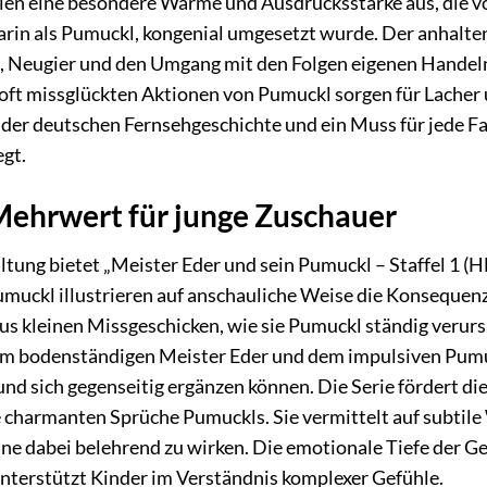
rahlen eine besondere Wärme und Ausdrucksstärke aus, die v
rin als Pumuckl, kongenial umgesetzt wurde. Der anhaltende
 Neugier und den Umgang mit den Folgen eigenen Handeln
 oft missglückten Aktionen von Pumuckl sorgen für Lacher
n der deutschen Fernsehgeschichte und ein Muss für jede F
egt.
Mehrwert für junge Zuschauer
tung bietet „Meister Eder und sein Pumuckl – Staffel 1 (
muckl illustrieren auf anschauliche Weise die Konseque
aus kleinen Missgeschicken, wie sie Pumuckl ständig veru
m bodenständigen Meister Eder und dem impulsiven Pumuc
d sich gegenseitig ergänzen können. Die Serie fördert di
e charmanten Sprüche Pumuckls. Sie vermittelt auf subtile
ne dabei belehrend zu wirken. Die emotionale Tiefe der 
nterstützt Kinder im Verständnis komplexer Gefühle.