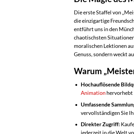
Die erste Staffel von „Me
die einzigartige Freundsc
entführt uns in den Münch
chaotischsten Situationen
moralischen Lektionen aus,
Genuss, sondern weckt au
Warum „Meister 
Hochauflösende Bildqu
Animation
hervorhebt 
Umfassende Sammlun
vervollständigen Sie I
Direkter Zugriff:
Kaufe
jederzeit in die Welt v