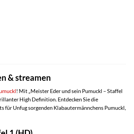
fen & streamen
umuckl
! Mit „Meister Eder und sein Pumuckl – Staffel
illanter High Definition. Entdecken Sie die
ts für Unfug sorgenden Klabautermännchens Pumuckl,
el 1 (HD)