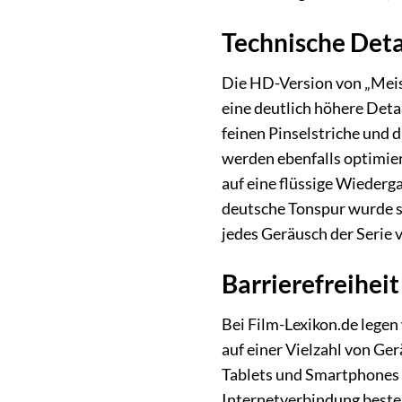
Technische Det
Die HD-Version von „Meist
eine deutlich höhere Deta
feinen Pinselstriche und
werden ebenfalls optimier
auf eine flüssige Wiederg
deutsche Tonspur wurde so
jedes Geräusch der Serie 
Barrierefreihei
Bei Film-Lexikon.de legen 
auf einer Vielzahl von G
Tablets und Smartphones ge
Internetverbindung besteh