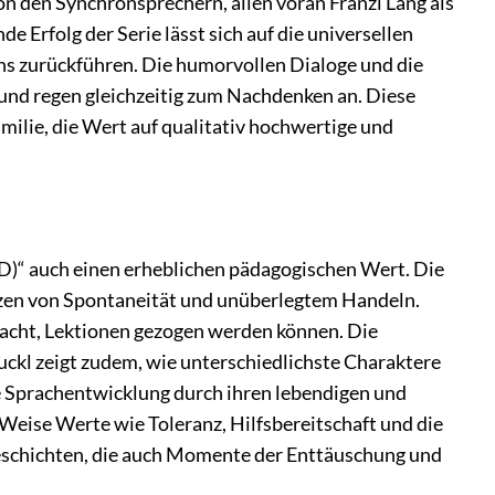
on den Synchronsprechern, allen voran Franzl Lang als
 Erfolg der Serie lässt sich auf die universellen
s zurückführen. Die humorvollen Dialoge und die
 und regen gleichzeitig zum Nachdenken an. Diese
amilie, die Wert auf qualitativ hochwertige und
HD)“ auch einen erheblichen pädagogischen Wert. Die
nzen von Spontaneität und unüberlegtem Handeln.
rsacht, Lektionen gezogen werden können. Die
kl zeigt zudem, wie unterschiedlichste Charaktere
e Sprachentwicklung durch ihren lebendigen und
 Weise Werte wie Toleranz, Hilfsbereitschaft und die
Geschichten, die auch Momente der Enttäuschung und