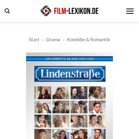
Zum
Inhalt
springen
Start
»
Drama
»
Komödie & Romantik