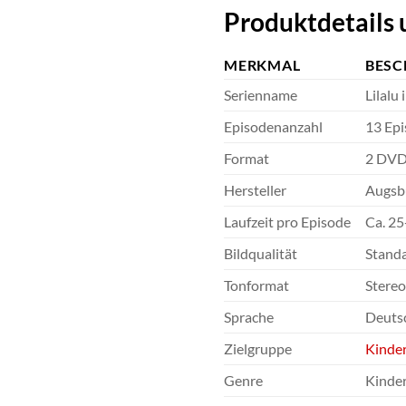
Produktdetails 
MERKMAL
BESC
Serienname
Lilalu
Episodenanzahl
13 Epi
Format
2 DVD
Hersteller
Augsb
Laufzeit pro Episode
Ca. 25
Bildqualität
Standa
Tonformat
Stereo
Sprache
Deuts
Zielgruppe
Kinde
Genre
Kinde