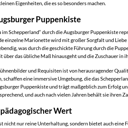
leinen Eigenheiten, die es so besonders machen.
Augsburger Puppenkiste
lu im Schepperland“ durch die Augsburger Puppenkiste r
de einzelne Marionette wird mit großer Sorgfalt und Liebe
ebendig, was durch die geschickte Führung durch die Puppe
eit über das übliche Maß hinausgeht und die Zuschauer in i
Bühnenbilder und Requisiten ist von herausragender Quali
n, schaffen eine immersive Umgebung, die das Schepperland
sburger Puppenkiste und trägt maßgeblich zum Erfolg und 
nsprechend, und auch nach vielen Jahren behält sie ihren Z
 pädagogischer Wert
st nicht nur reine Unterhaltung, sondern bietet auch eine F