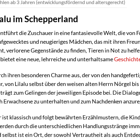
len ab 3 Jahren (entwicklungsfördernd und altersgerecht)
lalu im Schepperland
entführt die Zuschauer in eine fantasievolle Welt, die von
in aufgewecktes und neugieriges Mädchen, das mit ihren Fr
t, verlorene Gegenstände zu finden, Tieren in Not zu helfe
 bietet eine neue, lehrreiche und unterhaltsame
Geschicht
urch ihren besonderen Charme aus, der von den handgeferti
r, von Lilalu selbst über den weisen alten Herrn Nörgel bis 
 trägt zum Gelingen der jeweiligen Episode bei. Die Dialog
ch Erwachsene zu unterhalten und zum Nachdenken anzure
r ist klassisch und folgt bewährten Erzählmustern, die Ki
werden durch die unterschiedlichen Handlungsstränge imme
selbst ist ein Ort, der sowohl Vertrautheit als auch Entde