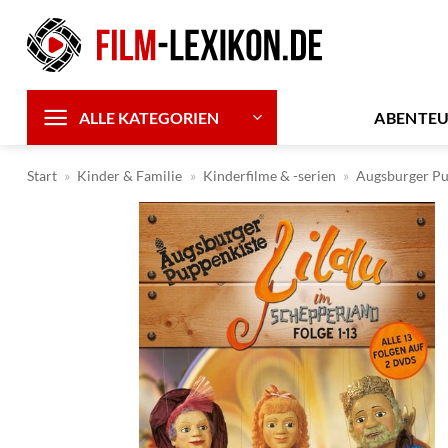
Zum
Inhalt
springen
ABENTE
ALLE KATEGORIEN
Start
»
Kinder & Familie
»
Kinderfilme & -serien
»
Augsburger Pu