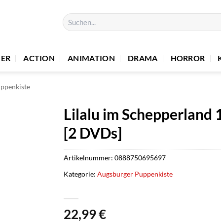
Suchen
nach:
UER
ACTION
ANIMATION
DRAMA
HORROR
ppenkiste
Lilalu im Schepperland
[2 DVDs]
Artikelnummer:
0888750695697
Kategorie:
Augsburger Puppenkiste
22,99
€