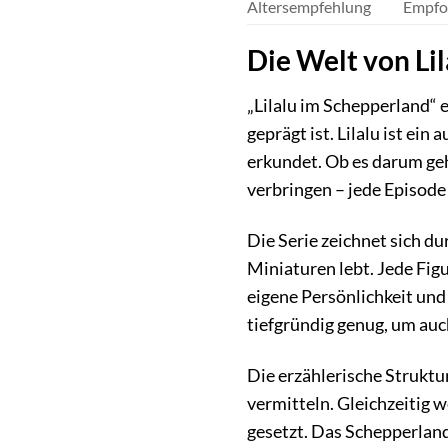
Altersempfehlung
Empfoh
Die Welt von Li
„Lilalu im Schepperland“ 
geprägt ist. Lilalu ist e
erkundet. Ob es darum geh
verbringen – jede Episode
Die Serie zeichnet sich d
Miniaturen lebt. Jede Figu
eigene Persönlichkeit und
tiefgründig genug, um au
Die erzählerische Struktu
vermitteln. Gleichzeitig 
gesetzt. Das Schepperland 