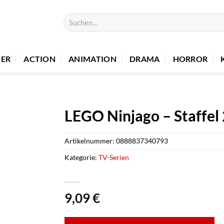
Suchen
nach:
UER
ACTION
ANIMATION
DRAMA
HORROR
LEGO Ninjago – Staffel 
Artikelnummer:
0888837340793
Kategorie:
TV-Serien
9,09
€