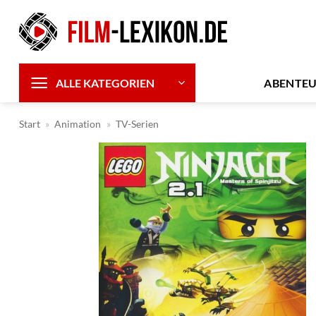
Zum
Inhalt
springen
ABENTE
ALLE KATEGORIEN
Start
»
Animation
»
TV-Serien