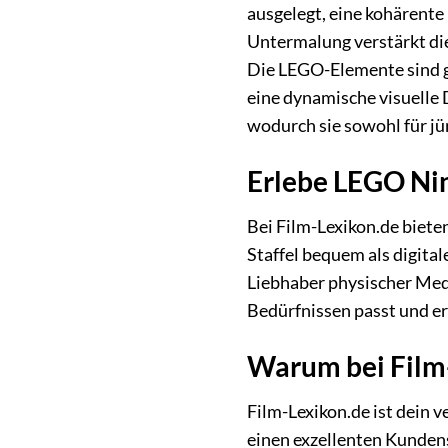
ausgelegt, eine kohärente 
Untermalung verstärkt d
Die LEGO-Elemente sind ge
eine dynamische visuelle 
wodurch sie sowohl für jü
Erlebe LEGO Nin
Bei Film-Lexikon.de bieten
Staffel bequem als digita
Liebhaber physischer Medi
Bedürfnissen passt und e
Warum bei Film
Film-Lexikon.de ist dein 
einen exzellenten Kundens