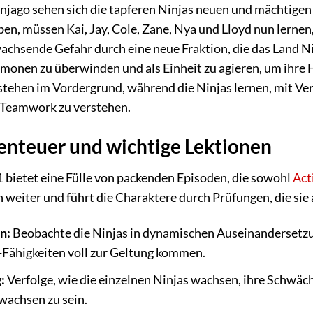
injago sehen sich die tapferen Ninjas neuen und mächtige
, müssen Kai, Jay, Cole, Zane, Nya und Lloyd nun lernen, i
wachsende Gefahr durch eine neue Fraktion, die das Land Ni
ämonen zu überwinden und als Einheit zu agieren, um ihre 
tehen im Vordergrund, während die Ninjas lernen, mit Ver
 Teamwork zu verstehen.
nteuer und wichtige Lektionen
1 bietet eine Fülle von packenden Episoden, die sowohl
Act
h weiter und führt die Charaktere durch Prüfungen, die sie
n:
Beobachte die Ninjas in dynamischen Auseinandersetzu
u-Fähigkeiten voll zur Geltung kommen.
:
Verfolge, wie die einzelnen Ninjas wachsen, ihre Schwäc
achsen zu sein.