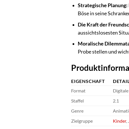
Strategische Planung:
Böse in seine Schranke
Die Kraft der Freundsc
aussichtslosesten Situ
Moralische Dilemmata
Probe stellen und wicht
Produktinformat
EIGENSCHAFT
DETAI
Format
Digital
Staffel
2.1
Genre
Animati
Zielgruppe
Kinder
,