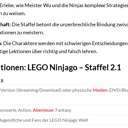
Erlebe, wie Meister Wu und die Ninjas komplexe Strategien
n zu weisen.
haft:
Die Staffel betont die unzerbrechliche Bindung zwisch
ationen zu meistern.
:
Die Charaktere werden mit schwierigen Entscheidungen k
ige Lektionen über richtig und falsch lehren.
ionen: LEGO Ninjago – Staffel 2.1
LS
e Version (Streaming/Download) oder physische
Medien
(DVD/Blu
onsserie, Action,
Abenteuer
, Fantasy
 Jugendliche und Fans der LEGO Ninjago Welt