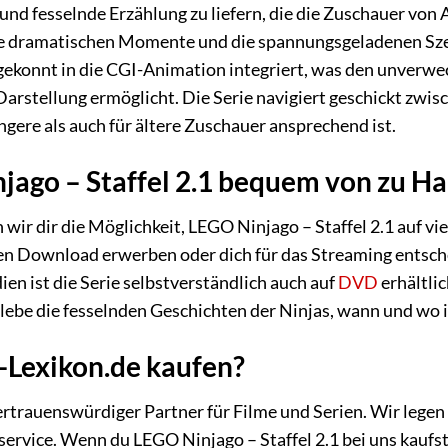
und fesselnde Erzählung zu liefern, die die Zuschauer von 
ie dramatischen Momente und die spannungsgeladenen Sze
konnt in die CGI-Animation integriert, was den unverwech
Darstellung ermöglicht. Die Serie navigiert geschickt zw
ngere als auch für ältere Zuschauer ansprechend ist.
jago – Staffel 2.1 bequem von zu H
 wir dir die Möglichkeit, LEGO Ninjago – Staffel 2.1 auf v
len Download erwerben oder dich für das Streaming entsch
en ist die Serie selbstverständlich auch auf
DVD
erhältlic
rlebe die fesselnden Geschichten der Ninjas, wann und wo
-Lexikon.de kaufen?
vertrauenswürdiger Partner für Filme und Serien. Wir legen
ervice. Wenn du LEGO Ninjago – Staffel 2.1 bei uns kaufst 