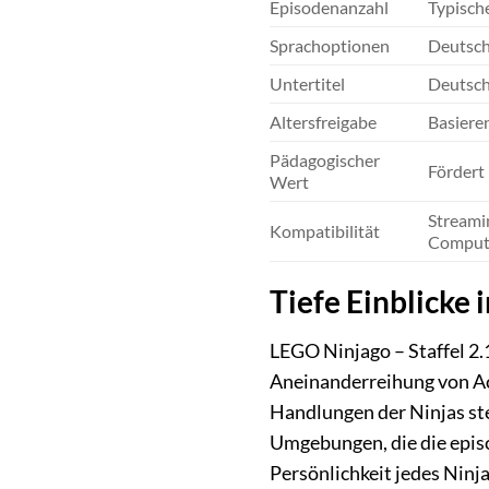
Episodenanzahl
Typische
Sprachoptionen
Deutsch,
Untertitel
Deutsch
Altersfreigabe
Basiere
Pädagogischer
Fördert
Wert
Streami
Kompatibilität
Compute
Tiefe Einblicke 
LEGO Ninjago – Staffel 2.1
Aneinanderreihung von Ac
Handlungen der Ninjas ste
Umgebungen, die die episc
Persönlichkeit jedes Ninja