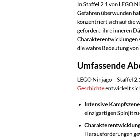
In Staffel 2.1 von LEGO N
Gefahren überwunden haben
konzentriert sich auf die 
gefordert, ihre inneren D
Charakterentwicklungen s
die wahre Bedeutung von
Umfassende Abe
LEGO Ninjago – Staffel 2.
Geschichte
entwickelt sic
Intensive Kampfszene
einzigartigen Spinjitz
Charakterentwicklung
Herausforderungen gew