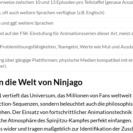
rweise zwischen 10 und 13 Episoden pro Teilstaffel (genaue Anzah
 oft auch weitere Sprachen verfügbar (z.B. Englisch)
 und ggf. weitere Sprachen
nd auf der FSK-Einstufung für Animationsserien dieser Art, meist
 Problemlösungsfähigkeiten, Teamgeist, Werte wie Mut und Ausda
ng über gängige Plattformen; physische Medien kompatibel mit e
r).
in die Welt von Ninjago
 vertieft das Universum, das Millionen von Fans weltweit be
tion-Sequenzen, sondern beleuchtet auch die philosophis
hen. Der Einsatz von fortschrittlicher Animationstechnik 
he Atmosphäre des Spinjitzu-Kampfes perfekt einfangen. D
s wider und tragen maßgeblich zur Identifikation der Zusc