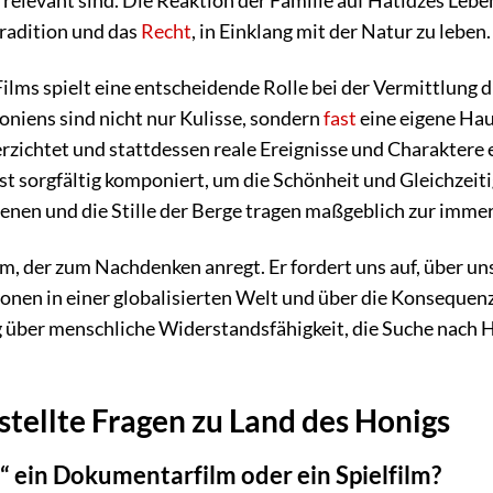
relevant sind. Die Reaktion der Familie auf Hatidzes Leb
Tradition und das
Recht
, in Einklang mit der Natur zu leben.
 Films spielt eine entscheidende Rolle bei der Vermittlung
iens sind nicht nur Kulisse, sondern
fast
eine eigene Hau
erzichtet und stattdessen reale Ereignisse und Charaktere e
ist sorgfältig komponiert, um die Schönheit und Gleichzeit
nen und die Stille der Berge tragen maßgeblich zur immer
ilm, der zum Nachdenken anregt. Er fordert uns auf, über 
onen in einer globalisierten Welt und über die Konsequen
ng über menschliche Widerstandsfähigkeit, die Suche nach
stellte Fragen zu Land des Honigs
“ ein Dokumentarfilm oder ein Spielfilm?