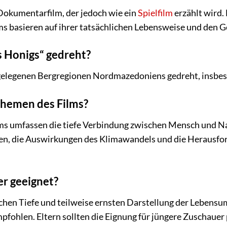
 Dokumentarfilm, der jedoch wie ein
Spielfilm
erzählt wird. 
lms basieren auf ihrer tatsächlichen Lebensweise und den 
 Honigs“ gedreht?
gelegenen Bergregionen Nordmazedoniens gedreht, insbes
themen des Films?
s umfassen die tiefe Verbindung zwischen Mensch und Nat
n, die Auswirkungen des Klimawandels und die Herausfo
der geeignet?
hen Tiefe und teilweise ernsten Darstellung der Lebensum
ohlen. Eltern sollten die Eignung für jüngere Zuschauer 