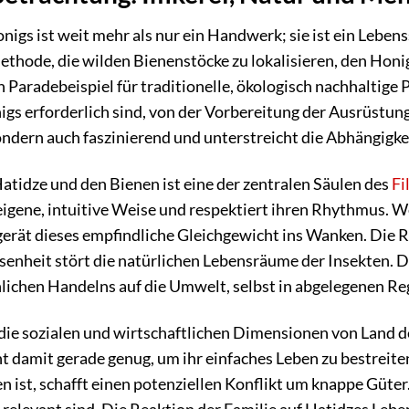
nigs ist weit mehr als nur ein Handwerk; sie ist ein Lebenss
ethode, die wilden Bienenstöcke zu lokalisieren, den Honig
n Paradebeispiel für traditionelle, ökologisch nachhaltige P
gs erforderlich sind, von der Vorbereitung der Ausrüstu
 sondern auch faszinierend und unterstreicht die Abhängi
tidze und den Bienen ist eine der zentralen Säulen des
Fi
 eigene, intuitive Weise und respektiert ihren Rhythmus. 
erät dieses empfindliche Gleichgewicht ins Wanken. Die Rin
senheit stört die natürlichen Lebensräume der Insekten. Di
ichen Handelns auf die Umwelt, selbst in abgelegenen Re
die sozialen und wirtschaftlichen Dimensionen von Land d
t damit gerade genug, um ihr einfaches Leben zu bestreite
ist, schafft einen potenziellen Konflikt um knappe Güter. 