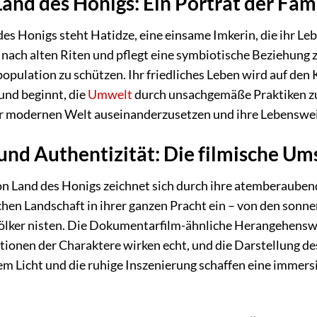
and des Honigs: Ein Porträt der Fam
es Honigs steht Hatidze, eine einsame Imkerin, die ihr L
nach alten Riten und pflegt eine symbiotische Beziehung zu
pulation zu schützen. Ihr friedliches Leben wird auf den K
 und beginnt, die
Umwelt
durch unsachgemäße Praktiken zu 
 modernen Welt auseinanderzusetzen und ihre Lebensweis
 und Authentizität: Die filmische U
on Land des Honigs zeichnet sich durch ihre atemberauben
en Landschaft in ihrer ganzen Pracht ein – von den sonne
ölker nisten. Die Dokumentarfilm-ähnliche Herangehensw
ktionen der Charaktere wirken echt, und die Darstellung de
em Licht und die ruhige Inszenierung schaffen eine immers