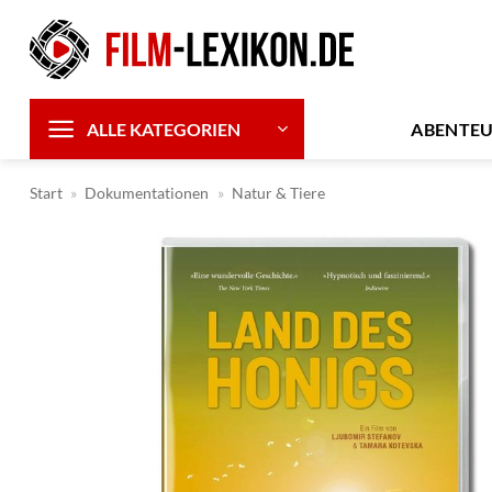
Zum
Inhalt
springen
ABENTE
ALLE KATEGORIEN
Start
»
Dokumentationen
»
Natur & Tiere