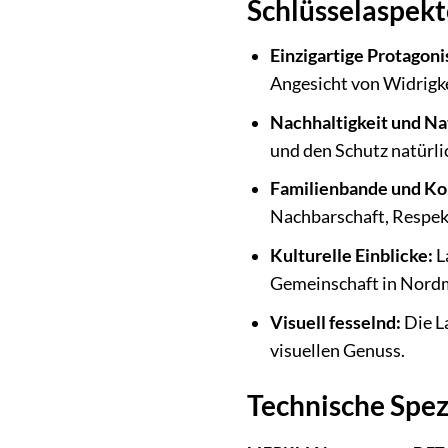
Schlüsselaspekt
Einzigartige Protagoni
Angesicht von Widrigk
Nachhaltigkeit und Na
und den Schutz natürli
Familienbande und Kon
Nachbarschaft, Respe
Kulturelle Einblicke:
L
Gemeinschaft in Nord
Visuell fesselnd:
Die L
visuellen Genuss.
Technische Spez