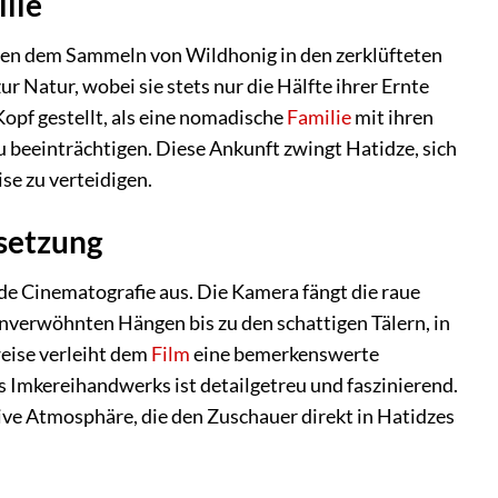
ilie
eben dem Sammeln von Wildhonig in den zerklüfteten
r Natur, wobei sie stets nur die Hälfte ihrer Ernte
opf gestellt, als eine nomadische
Familie
mit ihren
beeinträchtigen. Diese Ankunft zwingt Hatidze, sich
e zu verteidigen.
msetzung
de Cinematografie aus. Die Kamera fängt die raue
nverwöhnten Hängen bis zu den schattigen Tälern, in
eise verleiht dem
Film
eine bemerkenswerte
s Imkereihandwerks ist detailgetreu und faszinierend.
ive Atmosphäre, die den Zuschauer direkt in Hatidzes