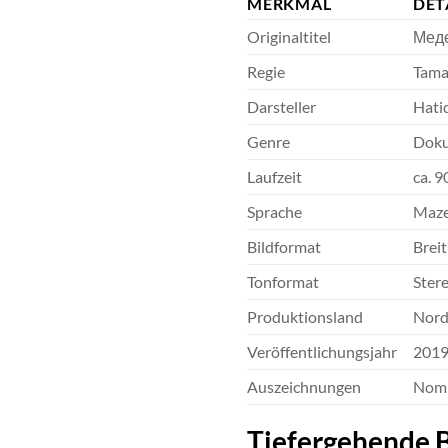
MERKMAL
DET
Originaltitel
Меде
Regie
Tama
Darsteller
Hatid
Genre
Doku
Laufzeit
ca. 
Sprache
Mazed
Bildformat
Breit
Tonformat
Stere
Produktionsland
Nord
Veröffentlichungsjahr
201
Auszeichnungen
Nomi
Tiefergehende B