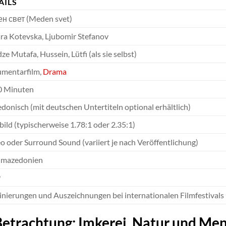
AILS
н свет (Meden svet)
ra Kotevska, Ljubomir Stefanov
ze Mutafa, Hussein, Lütfi (als sie selbst)
mentarfilm,
Drama
90 Minuten
onisch (mit deutschen Untertiteln optional erhältlich)
bild (typischerweise 1.78:1 oder 2.35:1)
o oder Surround Sound (variiert je nach Veröffentlichung)
mazedonien
9
nierungen und Auszeichnungen bei internationalen Filmfestivals (
etrachtung: Imkerei, Natur und Me