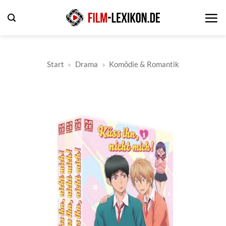
Zum
Inhalt
springen
Start
»
Drama
»
Komödie & Romantik