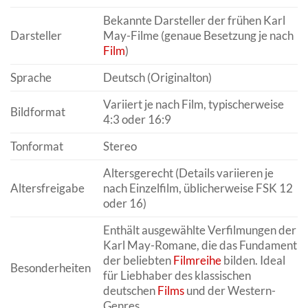
Bekannte Darsteller der frühen Karl
Darsteller
May-Filme (genaue Besetzung je nach
Film
)
Sprache
Deutsch (Originalton)
Variiert je nach Film, typischerweise
Bildformat
4:3 oder 16:9
Tonformat
Stereo
Altersgerecht (Details variieren je
Altersfreigabe
nach Einzelfilm, üblicherweise FSK 12
oder 16)
Enthält ausgewählte Verfilmungen der
Karl May-Romane, die das Fundament
der beliebten
Filmreihe
bilden. Ideal
Besonderheiten
für Liebhaber des klassischen
deutschen
Films
und der Western-
Genres.