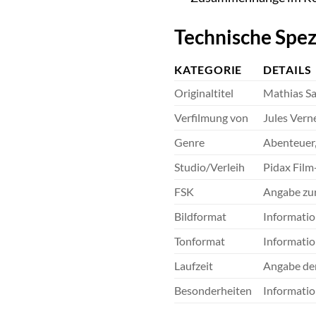
Technische Spez
KATEGORIE
DETAILS
Originaltitel
Mathias S
Verfilmung von
Jules Ver
Genre
Abenteuer,
Studio/Verleih
Pidax Film
FSK
Angabe zur
Bildformat
Informatio
Tonformat
Informatio
Laufzeit
Angabe der
Besonderheiten
Informatio