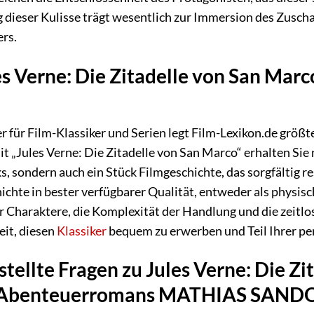
g dieser Kulisse trägt wesentlich zur Immersion des Zuscha
rs.
s Verne: Die Zitadelle von San Marc
er für Film-Klassiker und Serien legt Film-Lexikon.de größ
 „Jules Verne: Die Zitadelle von San Marco“ erhalten Sie 
s, sondern auch ein Stück Filmgeschichte, das sorgfältig r
chte in bester verfügbarer Qualität, entweder als physis
er Charaktere, die Komplexität der Handlung und die zeitl
eit, diesen
Klassiker
bequem zu erwerben und Teil Ihrer pe
tellte Fragen zu Jules Verne: Die Zi
 Abenteuerromans MATHIAS SANDORF