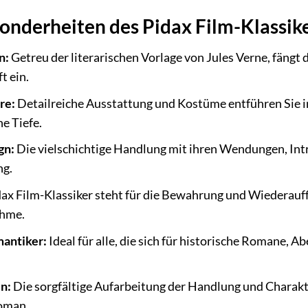
onderheiten des Pidax Film-Klassik
n:
Getreu der literarischen Vorlage von Jules Verne, fängt
t ein.
re:
Detailreiche Ausstattung und Kostüme entführen Sie 
e Tiefe.
gn:
Die vielschichtige Handlung mit ihren Wendungen, Int
ng.
ax Film-Klassiker steht für die Bewahrung und Wiederauf
ahme.
mantiker:
Ideal für alle, die sich für historische Romane,
n:
Die sorgfältige Aufarbeitung der Handlung und Charakte
oman.