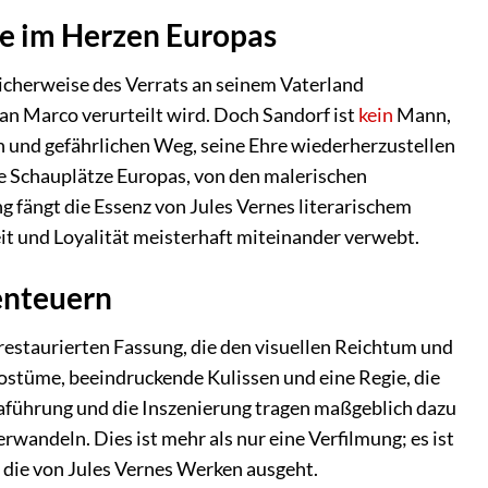
he im Herzen Europas
licherweise des Verrats an seinem Vaterland
San Marco verurteilt wird. Doch Sandorf ist
kein
Mann,
en und gefährlichen Weg, seine Ehre wiederherzustellen
he Schauplätze Europas, von den malerischen
 fängt die Essenz von Jules Vernes literarischem
it und Loyalität meisterhaft miteinander verwebt.
benteuern
 restaurierten Fassung, die den visuellen Reichtum und
Kostüme, beeindruckende Kulissen und eine Regie, die
aführung und die Inszenierung tragen maßgeblich dazu
rwandeln. Dies ist mehr als nur eine Verfilmung; es ist
 die von Jules Vernes Werken ausgeht.