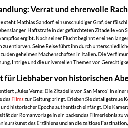
ndlung: Verrat und ehrenvolle Rac
 steht Mathias Sandorf, ein unschuldiger Graf, der fälsch
lebenslangen Haftstrafe in der gefürchteten Zitadelle von 
 kampflos ergibt. Nach seiner Flucht beginnt er einen lang
 zu entlarven. Seine Reise führt ihn durch unterschiedlic
zu den geheimen Machenschaften in Italien. Die Verfilmung
nung, Intrige und die universellen Themen von Gerechtigke
st für Liebhaber von historischen A
ntiert „Jules Verne: Die Zitadelle von San Marco“ in einer
e des
Films
zur Geltung bringt. Erleben Sie detailgetreue 
und historischer Epoche authentisch einfängt. Die Kamer
sität der Romanvorlage in ein packendes Filmerlebnis zu ve
ieurskunst des Erzählens und an die zeitlose Faszination,