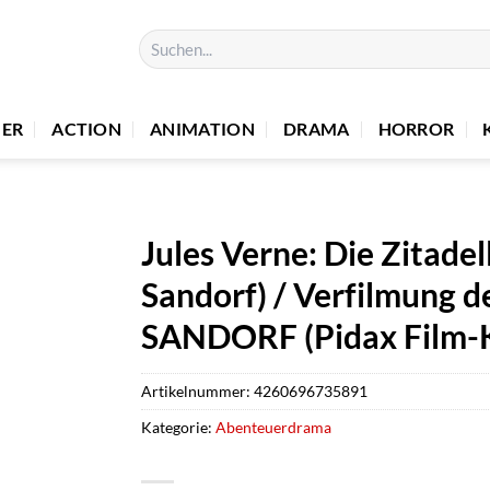
Suchen
nach:
UER
ACTION
ANIMATION
DRAMA
HORROR
Jules Verne: Die Zitade
Sandorf) / Verfilmung
SANDORF (Pidax Film-K
Artikelnummer:
4260696735891
Kategorie:
Abenteuerdrama