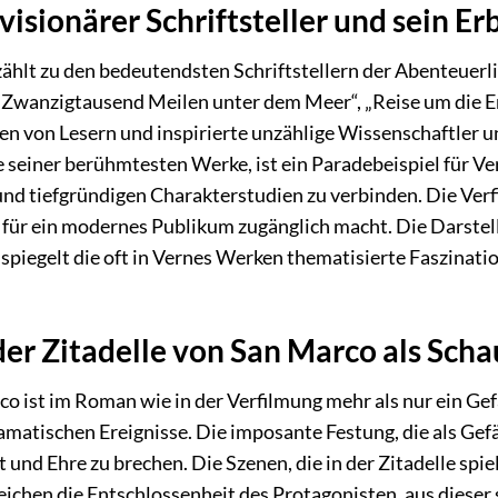
 visionärer Schriftsteller und sein Er
hlt zu den bedeutendsten Schriftstellern der Abenteuerlite
wanzigtausend Meilen unter dem Meer“, „Reise um die Erd
en von Lesern und inspirierte unzählige Wissenschaftler u
e seiner berühmtesten Werke, ist ein Paradebeispiel für V
 tiefgründigen Charakterstudien zu verbinden. Die Verfil
 für ein modernes Publikum zugänglich macht. Die Darstel
 spiegelt die oft in Vernes Werken thematisierte Faszinati
er Zitadelle von San Marco als Scha
co ist im Roman wie in der Verfilmung mehr als nur ein Gef
ramatischen Ereignisse. Die imposante Festung, die als Gef
it und Ehre zu brechen. Die Szenen, die in der Zitadelle s
ichen die Entschlossenheit des Protagonisten, aus dies