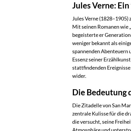
Jules Verne: Ein
Jules Verne (1828–1905) zä
Mit seinen Romanen wie „Z
begeisterte er Generation
weniger bekannt als einig
spannenden Abenteuern und
Essenz seiner Erzählkunst
stattfindenden Ereignisse
wider.
Die Bedeutung d
Die Zitadelle von San Mar
zentrale Kulisse für die d
die versucht, seine Freihe
Atmosphäre und unterstre