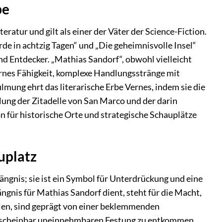
be
ratur und gilt als einer der Väter der Science-Fiction.
e in achtzig Tagen“ und „Die geheimnisvolle Insel“
nd Entdecker. „Mathias Sandorf“, obwohl vielleicht
ernes Fähigkeit, komplexe Handlungsstränge mit
mung ehrt das literarische Erbe Vernes, indem sie die
lung der Zitadelle von San Marco und der darin
on für historische Orte und strategische Schauplätze
uplatz
ängnis; sie ist ein Symbol für Unterdrückung und eine
ängnis für Mathias Sandorf dient, steht für die Macht,
pielen, sind geprägt von einer beklemmenden
er scheinbar uneinnehmbaren Festung zu entkommen.