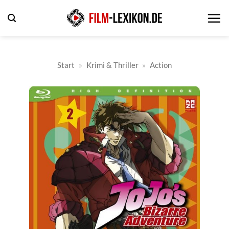
Zum
Inhalt
springen
Start
»
Krimi & Thriller
»
Action