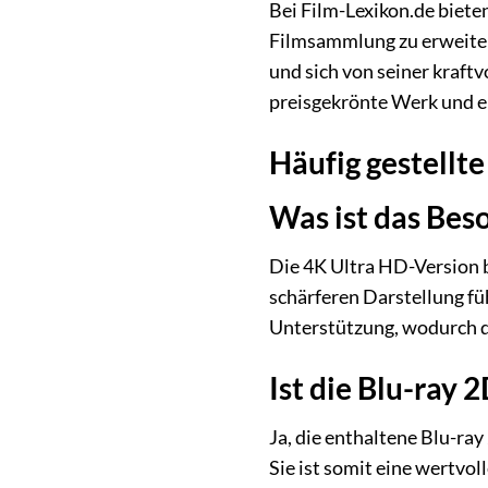
Bei Film-Lexikon.de biete
Filmsammlung zu erweiter
und sich von seiner kraft
preisgekrönte Werk und er
Häufig gestellte
Was ist das Bes
Die 4K Ultra HD-Version b
schärferen Darstellung f
Unterstützung, wodurch d
Ist die Blu-ray 
Ja, die enthaltene Blu-ray
Sie ist somit eine wertvol