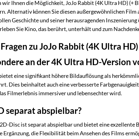
n wir Ihnen die Möglichkeit, JoJo Rabbit (4K Ultra HD) (+
n. Alternativ können Sie diesen außergewöhnlichen Film 
vollen Geschichte und seiner herausragenden Inszenierung ü
leben Sie Kino, das berührt, unterhält und zum Nachdenk
 Fragen zu JoJo Rabbit (4K Ultra HD)
ondere an der 4K Ultra HD-Version v
ietet eine signifikant höhere Bildauflösung als herkömmlic
ührt. Dies beinhaltet auch eine verbesserte Farbgenauig
as Filmerlebnis immersiver und lebensechter wird.
2D separat abspielbar?
 2D-Disc ist separat abspielbar und bietet eine exzellente B
le Ergänzung, die Flexibilität beim Ansehen des Films ermög