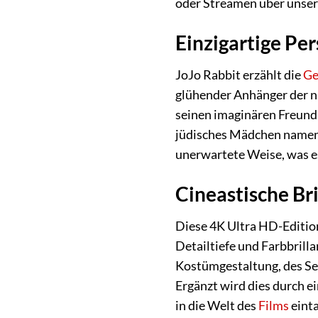
oder Streamen über unser
Einzigartige Per
JoJo Rabbit erzählt die
Ge
glühender Anhänger der nat
seinen imaginären Freund, 
jüdisches Mädchen namens 
unerwartete Weise, was es
Cineastische Bri
Diese 4K Ultra HD-Edition
Detailtiefe und Farbbrilla
Kostümgestaltung, des Set
Ergänzt wird dies durch e
in die Welt des
Films
einta