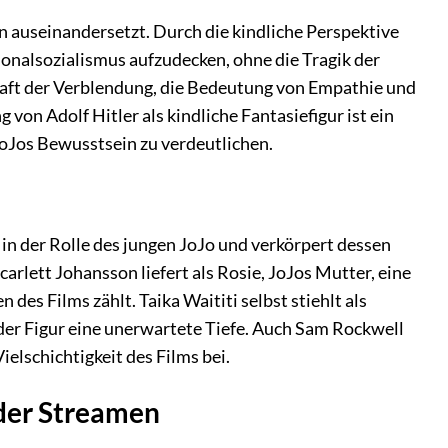
n auseinandersetzt. Durch die kindliche Perspektive
ionalsozialismus aufzudecken, ohne die Tragik der
Kraft der Verblendung, die Bedeutung von Empathie und
von Adolf Hitler als kindliche Fantasiefigur ist ein
JoJos Bewusstsein zu verdeutlichen.
t in der Rolle des jungen JoJo und verkörpert dessen
rlett Johansson liefert als Rosie, JoJos Mutter, eine
es Films zählt. Taika Waititi selbst stiehlt als
 der Figur eine unerwartete Tiefe. Auch Sam Rockwell
elschichtigkeit des Films bei.
oder Streamen