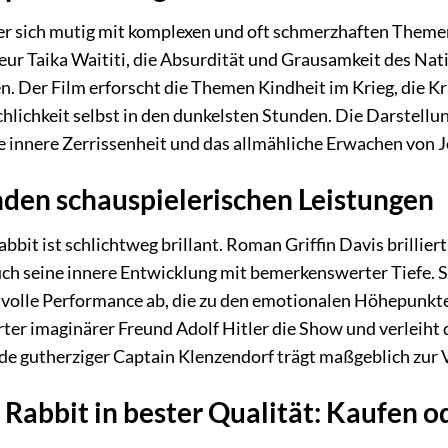
 der sich mutig mit komplexen und oft schmerzhaften Theme
seur Taika Waititi, die Absurdität und Grausamkeit des Nat
n. Der Film erforscht die Themen Kindheit im Krieg, die 
lichkeit selbst in den dunkelsten Stunden. Die Darstellung 
e innere Zerrissenheit und das allmähliche Erwachen von 
den schauspielerischen Leistungen
bit ist schlichtweg brillant. Roman Griffin Davis brillier
ch seine innere Entwicklung mit bemerkenswerter Tiefe. Sca
volle Performance ab, die zu den emotionalen Höhepunkten d
rter imaginärer Freund Adolf Hitler die Show und verleiht
de gutherziger Captain Klenzendorf trägt maßgeblich zur Vi
o Rabbit in bester Qualität: Kaufen 