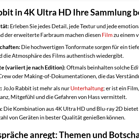
it in 4K Ultra HD Ihre Sammlung be
tät:
Erleben Sie jedes Detail, jede Textur und jede emoti
d der erweiterte Farbraum machen diesen
Film
zu einem v
chaften:
Die hochwertigen Tonformate sorgen für ein tiefe
d die Atmosphäre des Films authentisch wiedergibt.
 (variiert je nach Edition):
Oftmals beinhalten solche Edit
 Crew oder Making-of-Dokumentationen, die das Verständni
:
JoJo Rabbit ist mehr als nur
Unterhaltung
; er ist ein F
anz, Mitgefühl und die Gefahren von Hass vermittelt.
:
Die Kombination aus 4K Ultra HD und Blu-ray 2D bietet Ih
lzahl von Geräten in bester Qualität genießen können.
espräche anregt: Themen und Botsch