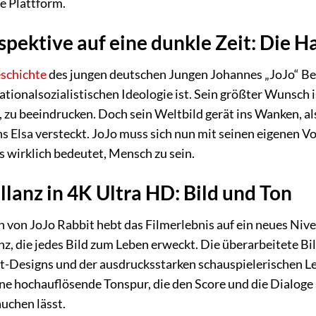
e Plattform.
spektive auf eine dunkle Zeit: Die 
schichte
des jungen deutschen Jungen Johannes „JoJo“ Bet
ionalsozialistischen Ideologie ist. Sein größter Wunsch is
zu beeindrucken. Doch sein Weltbild gerät ins Wanken, als 
Elsa versteckt. JoJo muss sich nun mit seinen eigenen Vo
 wirklich bedeutet, Mensch zu sein.
llanz in 4K Ultra HD: Bild und Ton
 von JoJo Rabbit hebt das Filmerlebnis auf ein neues Nive
nz, die jedes Bild zum Leben erweckt. Die überarbeitete Bi
-Designs und der ausdrucksstarken schauspielerischen Le
ine hochauflösende Tonspur, die den Score und die Dialoge 
uchen lässt.