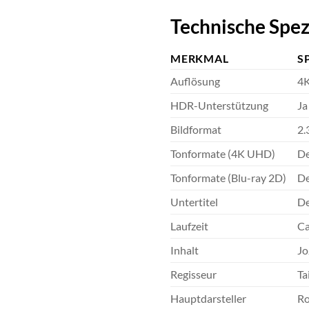
Technische Spezi
MERKMAL
S
Auflösung
4K
HDR-Unterstützung
Ja
Bildformat
2.
Tonformate (4K UHD)
De
Tonformate (Blu-ray 2D)
De
Untertitel
De
Laufzeit
Ca
Inhalt
Jo
Regisseur
Ta
Hauptdarsteller
Ro