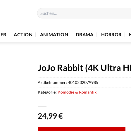
Suchen
nach:
UER
ACTION
ANIMATION
DRAMA
HORROR
JoJo Rabbit (4K Ultra H
Artikelnummer:
4010232079985
Kategorie:
Komödie & Romantik
24,99
€