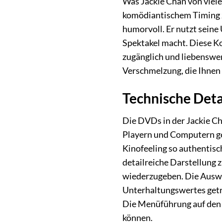
Was Jackie Chan von viel
komödiantischem Timing zu
humorvoll. Er nutzt seine
Spektakel macht. Diese Ko
zugänglich und liebenswer
Verschmelzung, die Ihnen
Technische Det
Die DVDs in der Jackie Ch
Playern und Computern gew
Kinofeeling so authentisc
detailreiche Darstellung 
wiederzugeben. Die Auswa
Unterhaltungswertes getro
Die Menüführung auf den D
können.