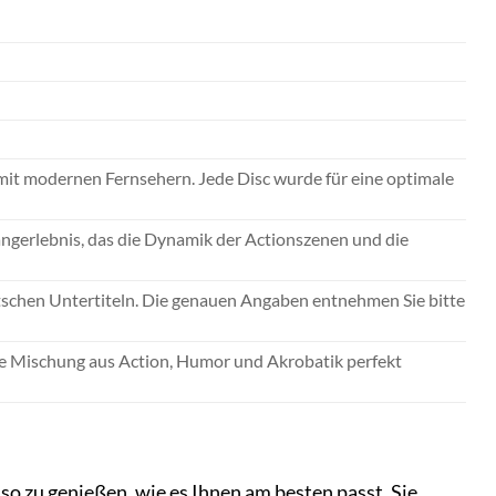
l mit modernen Fernsehern. Jede Disc wurde für eine optimale
Klangerlebnis, das die Dynamik der Actionszenen und die
eutschen Untertiteln. Die genauen Angaben entnehmen Sie bitte
ige Mischung aus Action, Humor und Akrobatik perfekt
 so zu genießen, wie es Ihnen am besten passt. Sie