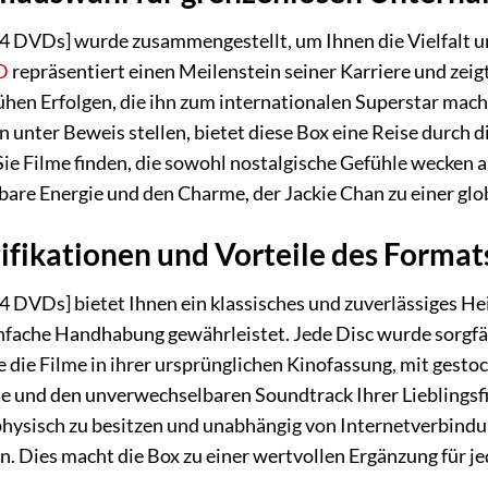
[4 DVDs] wurde zusammengestellt, um Ihnen die Vielfalt 
D
repräsentiert einen Meilenstein seiner Karriere und zeig
hen Erfolgen, die ihn zum internationalen Superstar machte
 unter Beweis stellen, bietet diese Box eine Reise durch d
Sie Filme finden, die sowohl nostalgische Gefühle wecken a
bare Energie und den Charme, der Jackie Chan zu einer glo
ifikationen und Vorteile des Format
4 DVDs] bietet Ihnen ein klassisches und zuverlässiges 
nfache Handhabung gewährleistet. Jede Disc wurde sorgfä
 die Filme in ihrer ursprünglichen Kinofassung, mit gesto
 und den unverwechselbaren Soundtrack Ihrer Lieblingsf
physisch zu besitzen und unabhängig von Internetverbindu
n. Dies macht die Box zu einer wertvollen Ergänzung für je