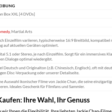
EIBUNG
an Box XXL [4 DVDs]
omedy
, Martial Arts
ch Einzelfilm variieren, typischerweise 16:9 Breitbild, kompatibe
g auf aktuellen Geräten optimiert.
tal 5.1 oder Stereo, je nach Einzelfilm. Sorgt für ein immersives 
en Dialoge optimal wiedergibt.
el Deutsch und Originalton (z.B. Chinesisch, Englisch), oft mit d
igen Disc-Verpackung oder unserer Detailseite.
ne Auswahl ikonischer Filme von Jackie Chan, die seine einzigart
ieren. Ideales Geschenk für Filmfans und Sammler.
aufen: Ihre Wahl, Ihr Genuss
 wir Ihnen die Flexibilität, Ihre liebsten Jackie Chan-Filme