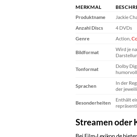
MERKMAL
BESCHR
Produktname
Jackie Ch
Anzahl Discs
4 DVDs
Genre
Action,
C
Wird je na
Bildformat
Darstellun
Dolby Digi
Tonformat
humorvoll
In der Reg
Sprachen
der jeweil
Enthält ei
Besonderheiten
repräsent
Streamen oder K
Bei Film-Lexikon.de bieten