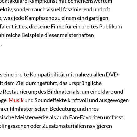
t, spektakuläre Kampfkunst mit bemerkenswertem
ktiv, sondern auch visuell faszinierend und oft
e, was jede Kampfszene zu einem einzigartigen
ent ist es, die seine Filme für ein breites Publikum
ahlreiche Beispiele dieser meisterhaften
.
 eine breite Kompatibilität mit nahezu allen DVD-
t dem Ziel durchgeführt, das ursprüngliche
e Restaurierung des Bildmaterials, um eine klare und
oge,
Musik
und Soundeffekte kraftvoll und ausgewogen
rer filmhistorischen Bedeutung und ihres
sische Meisterwerke als auch Fan-Favoriten umfasst.
eblingsszenen oder Zusatzmaterialien navigieren