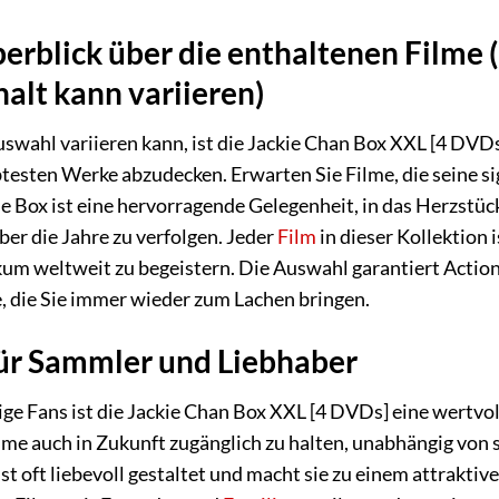
rblick über die enthaltenen Filme 
halt kann variieren)
wahl variieren kann, ist die Jackie Chan Box XXL [4 DVDs]
btesten Werke abzudecken. Erwarten Sie Filme, die seine 
se Box ist eine hervorragende Gelegenheit, in das Herzstü
ber die Jahre zu verfolgen. Jeder
Film
in dieser Kollektion
ikum weltweit zu begeistern. Die Auswahl garantiert Action
die Sie immer wieder zum Lachen bringen.
ür Sammler und Liebhaber
ge Fans ist die Jackie Chan Box XXL [4 DVDs] eine wertvo
lme auch in Zukunft zugänglich zu halten, unabhängig von
st oft liebevoll gestaltet und macht sie zu einem attraktiv