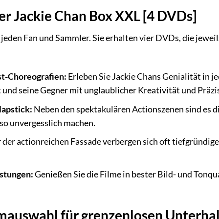
der Jackie Chan Box XXL [4 DVDs]
 jeden Fan und Sammler. Sie erhalten vier DVDs, die jeweil
t-Choreografien:
Erleben Sie Jackie Chans Genialität in j
und seine Gegner mit unglaublicher Kreativität und Präzis
lapstick:
Neben den spektakulären Actionszenen sind es die
 so unvergesslich machen.
 der actionreichen Fassade verbergen sich oft tiefgründig
istungen:
Genießen Sie die Filme in bester Bild- und Tonqua
mauswahl für grenzenlosen Unterha