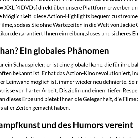
ox XXL [4 DVDs] direkt über unsere Plattform erwerben un
ie Möglichkeit, diese Action-Highlights bequem zu strea
 Filme, sodass Sie ohne Wartezeiten in die Welt von Jackie
ikon.de garantiert Ihnen ein reibungsloses und sicheres Ei
han? Ein globales Phänomen
ur ein Schauspieler; er ist eine globale Ikone, die für ih
ften bekannt ist. Er hat das Action-Kino revolutioniert, i
er Leinwand möglich ist, immer wieder neu definierte. Sei
nisse von harter Arbeit, Disziplin und einem tiefen Resp
 dieses Erbe und bietet Ihnen die Gelegenheit, die Filme z
rs aller Zeiten gemacht haben.
Kampfkunst und des Humors vereint