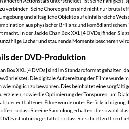
en anderen Actionstars unterscheidet, ist seine Fähigkei
 verbinden. Seine Choreografien sind nicht nur brutal effe
 Umgebung und alltägliche Objekte auf einfallsreiche Weis
mbination aus physischer Brillanz und komödiantischem Tal
t macht. In der Jackie Chan Box XXL [4 DVDs] finden Sie z
 unzählige Lacher und staunende Momente bescheren wird
ails der DVD-Produktion
an Box XXL [4 DVDs] sind im Standardformat gehalten, das
ährleistet. Die digitale Aufbereitung der Filme wurde mi
h wie möglich zu bewahren. Dies beinhaltet eine sorgfältig
zu erzielen, sowie die Optimierung der Tonspuren, um Dial
hl der enthaltenen Filme wurde unter Berücksichtigung ih
ffen, sodass Sie eine Sammlung erhalten, die sowohl klas
VDs ist intuitiv gestaltet, sodass Sie schnell zu Ihren Li