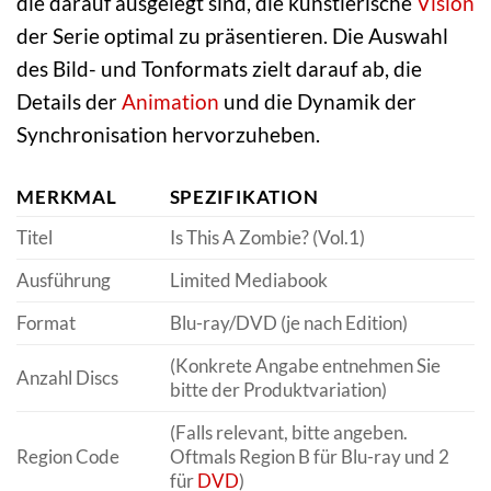
die darauf ausgelegt sind, die künstlerische
Vision
der Serie optimal zu präsentieren. Die Auswahl
des Bild- und Tonformats zielt darauf ab, die
Details der
Animation
und die Dynamik der
Synchronisation hervorzuheben.
MERKMAL
SPEZIFIKATION
Titel
Is This A Zombie? (Vol.1)
Ausführung
Limited Mediabook
Format
Blu-ray/DVD (je nach Edition)
(Konkrete Angabe entnehmen Sie
Anzahl Discs
bitte der Produktvariation)
(Falls relevant, bitte angeben.
Region Code
Oftmals Region B für Blu-ray und 2
für
DVD
)