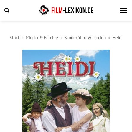
Zum
Inhalt
springen
Start
»
Kinder & Familie
»
Kinderfilme & -serien
»
Heidi