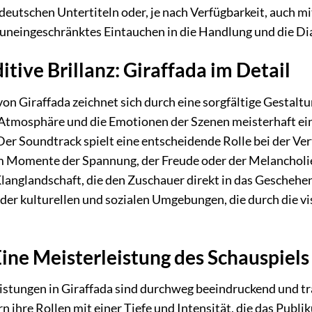
 deutschen Untertiteln oder, je nach Verfügbarkeit, auch 
 uneingeschränktes Eintauchen in die Handlung und die Di
itive Brillanz: Giraffada im Detail
on Giraffada zeichnet sich durch eine sorgfältige Gestaltu
tmosphäre und die Emotionen der Szenen meisterhaft ein, u
er Soundtrack spielt eine entscheidende Rolle bei der Ver
um Momente der Spannung, der Freude oder der Melancholie 
Klanglandschaft, die den Zuschauer direkt in das Geschehe
der kulturellen und sozialen Umgebungen, die durch die v
Eine Meisterleistung des Schauspiels
eistungen in Giraffada sind durchweg beeindruckend und t
 ihre Rollen mit einer Tiefe und Intensität, die das Publi