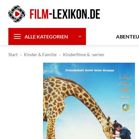
Zum
Inhalt
springen
ABENTE
ALLE KATEGORIEN
Start
»
Kinder & Familie
»
Kinderfilme & -serien