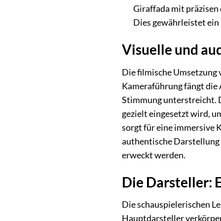
Giraffada mit präzisen
Dies gewährleistet ein
Visuelle und aud
Die filmische Umsetzung v
Kameraführung fängt die A
Stimmung unterstreicht. D
gezielt eingesetzt wird, 
sorgt für eine immersive 
authentische Darstellung 
erweckt werden.
Die Darsteller: 
Die schauspielerischen L
Hauptdarsteller verkörpern