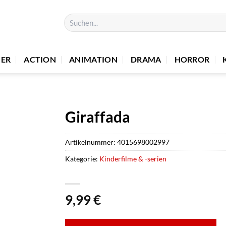
Suchen
nach:
UER
ACTION
ANIMATION
DRAMA
HORROR
Giraffada
Artikelnummer:
4015698002997
Kategorie:
Kinderfilme & -serien
9,99
€