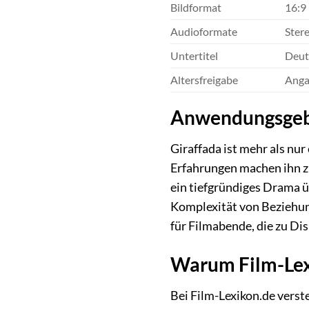
Bildformat
16:9
Audioformate
Stere
Untertitel
Deuts
Altersfreigabe
Anga
Anwendungsgebi
Giraffada ist mehr als nu
Erfahrungen machen ihn z
ein tiefgründiges Drama ü
Komplexität von Beziehung
für Filmabende, die zu Di
Warum Film-Lexi
Bei Film-Lexikon.de verst