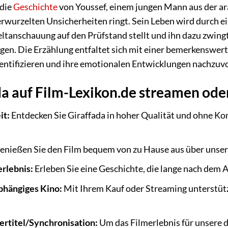
 die
Geschichte
von Youssef, einem jungen Mann aus der ar
verwurzelten Unsicherheiten ringt. Sein Leben wird durch e
Weltanschauung auf den Prüfstand stellt und ihn dazu zwing
agen. Die Erzählung entfaltet sich mit einer bemerkenswer
entifizieren und ihre emotionalen Entwicklungen nachzuvo
 auf Film-Lexikon.de streamen ode
it:
Entdecken Sie Giraffada in hoher Qualität und ohne Ko
enießen Sie den Film bequem von zu Hause aus über unse
rlebnis:
Erleben Sie eine Geschichte, die lange nach dem 
bhängiges Kino:
Mit Ihrem Kauf oder Streaming unterstütz
rtitel/Synchronisation:
Um das Filmerlebnis für unsere 