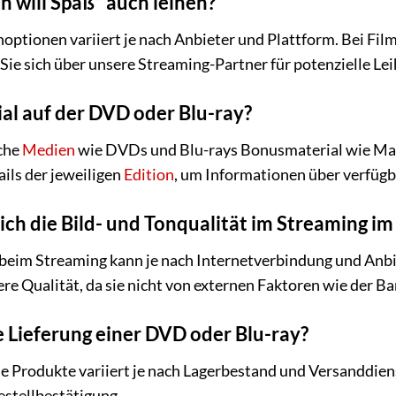
ch will Spaß“ auch leihen?
hoptionen variiert je nach Anbieter und Plattform. Bei Fil
Sie sich über unsere Streaming-Partner für potenzielle Le
al auf der DVD oder Blu-ray?
che
Medien
wie DVDs und Blu-rays Bonusmaterial wie Maki
ails der jeweiligen
Edition
, um Informationen über verfügb
ch die Bild- und Tonqualität im Streaming im 
 beim Streaming kann je nach Internetverbindung und Anbiet
ere Qualität, da sie nicht von externen Faktoren wie der B
e Lieferung einer DVD oder Blu-ray?
he Produkte variiert je nach Lagerbestand und Versanddiens
stellbestätigung.