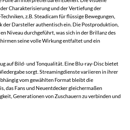
e Fülle an interpretierbaren Ebenen. Die visuelle
t der Charakterisierung und der Vertiefung der
-Techniken, z.B. Steadicam für flüssige Bewegungen,
der Darsteller authentisch ein. Die Postproduktion,
n Niveau durchgeführt, was sich in der Brillanz des
chirmen seine volle Wirkung entfaltet und ein
zug auf Bild- und Tonqualität. Eine Blu-ray-Disc bietet
Wiedergabe sorgt. Streamingdienste variieren in ihrer
Unabhängig vom gewählten Format bleibt die
bnis, das Fans und Neuentdecker gleichermaßen
ähigkeit, Generationen von Zuschauern zu verbinden und