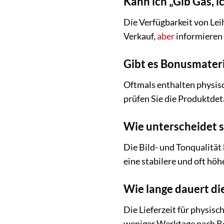
Kann ich „Gib Gas, i
Die Verfügbarkeit von Lei
Verkauf,
aber
informieren 
Gibt es Bonusmateri
Oftmals enthalten physis
prüfen Sie die Produktdet
Wie unterscheidet si
Die Bild- und Tonqualität
eine stabilere und oft höh
Wie lange dauert di
Die Lieferzeit für physisc
weniger Werktage nach Be