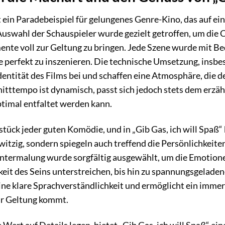
st ein Paradebeispiel für gelungenes Genre-Kino, das auf e
 Auswahl der Schauspieler wurde gezielt getroffen, um di
nte voll zur Geltung zu bringen. Jede Szene wurde mit Be
perfekt zu inszenieren. Die technische Umsetzung, insbes
Identität des Films bei und schaffen eine Atmosphäre, die 
itttempo ist dynamisch, passt sich jedoch stets dem erzäh
timal entfaltet werden kann.
stück jeder guten Komödie, und in „Gib Gas, ich will Spaß
 witzig, sondern spiegeln auch treffend die Persönlichkeit
Untermalung wurde sorgfältig ausgewählt, um die Emotion
gkeit des Seins unterstreichen, bis hin zu spannungsgelade
ne klare Sprachverständlichkeit und ermöglicht ein immer
ur Geltung kommt.