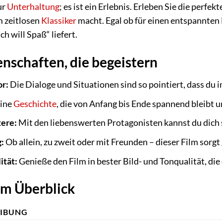
ur
Unterhaltung
; es ist ein Erlebnis. Erleben Sie die per
m zeitlosen
Klassiker
macht. Egal ob für einen entspannten 
ch will Spaß“ liefert.
enschaften, die begeistern
r:
Die Dialoge und Situationen sind so pointiert, dass du
ine
Geschichte
, die von Anfang bis Ende spannend bleibt un
ere:
Mit den liebenswerten Protagonisten kannst du dich sc
:
Ob allein, zu zweit oder mit Freunden – dieser Film sorgt 
tät:
Genieße den Film in bester Bild- und Tonqualität, die
im Überblick
EIBUNG