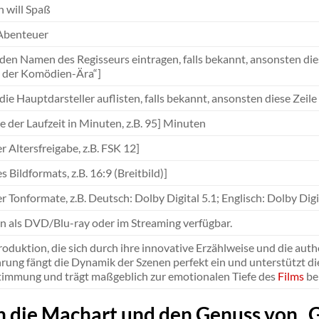
h will Spaß
 Abenteuer
e den Namen des Regisseurs eintragen, falls bekannt, ansonsten die
 der Komödien-Ära“]
 die Hauptdarsteller auflisten, falls bekannt, ansonsten diese Zeil
e der Laufzeit in Minuten, z.B. 95] Minuten
 Altersfreigabe, z.B. FSK 12]
 Bildformats, z.B. 16:9 (Breitbild)]
 Tonformate, z.B. Deutsch: Dolby Digital 5.1; Englisch: Dolby Digit
en als DVD/Blu-ray oder im Streaming verfügbar.
roduktion, die sich durch ihre innovative Erzählweise und die aut
ung fängt die Dynamik der Szenen perfekt ein und unterstützt di
Stimmung und trägt maßgeblich zur emotionalen Tiefe des
Films
bei
in die Machart und den Genuss von „G