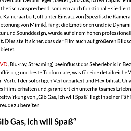
 Wert auf Details legen, bietet „Gib Gas, ich will Spaß“ ein
ästhetisch ansprechend, sondern auch funktional – sie dien
e Kameraarbeit, oft unter Einsatz von [Spezifische Kamera
tonung von Mimik], fängt die Emotionen und die Dynamik 
tur und Sounddesign, wurde auf einem hohen professionelle
 Dies stellt sicher, dass der Film auch auf größeren Bilds
bietet.
VD
, Blu-ray, Streaming) beeinflusst das Seherlebnis in Be
Auflösung und beste Tonformate, was für eine detailreiche 
en Vorteil der sofortigen Verfügbarkeit und Flexibilität. 
es Films erhalten und garantiert ein unterhaltsames Erle
zeitwirkung von „Gib Gas, ich will Spaß“ liegt in seiner F
reude zu bereiten.
Gib Gas, ich will Spaß“