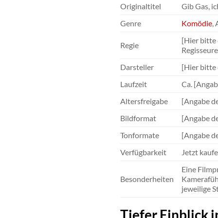
Originaltitel
Gib Gas, ic
Genre
Komödie
,
[Hier bitt
Regie
Regisseure
Darsteller
[Hier bitte
Laufzeit
Ca. [Angab
Altersfreigabe
[Angabe der
Bildformat
[Angabe des
Tonformate
[Angabe der
Verfügbarkeit
Jetzt kauf
Eine Filmp
Besonderheiten
Kameraführ
jeweilige 
Tiefer Einblick 