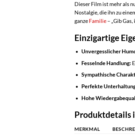
Dieser Film ist mehr als n
Nostalgie, die ihn zu eine
ganze
Familie
– „Gib Gas, i
Einzigartige Eig
Unvergesslicher Humo
Fesselnde Handlung:
E
Sympathische Charakt
Perfekte Unterhaltung
Hohe Wiedergabequali
Produktdetails 
MERKMAL
BESCHR