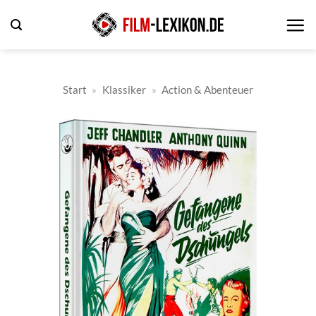
Zum
Inhalt
springen
Start
»
Klassiker
»
Action & Abenteuer