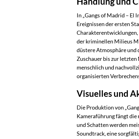
Handlung und Ch
In „Gangs of Madrid – El I
Ereignissen der ersten Sta
Charakterentwicklungen, 
der kriminellen Milieus 
düstere Atmosphäre und di
Zuschauer bis zur letzten 
menschlich und nachvollzi
organisierten Verbrechens
Visuelles und A
Die Produktion von „Gangs 
Kameraführung fängt die r
und Schatten werden meist
Soundtrack, eine sorgfäl