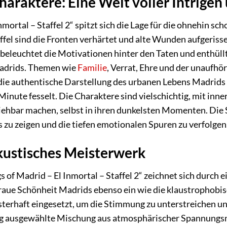
araktere: Eine Welt voller Intrigen 
nmortal – Staffel 2“ spitzt sich die Lage für die ohnehin 
ffel sind die Fronten verhärtet und alte Wunden aufgerissen
beleuchtet die Motivationen hinter den Taten und enthüll
Madrids. Themen wie
Familie
, Verrat, Ehre und der unaufh
e authentische Darstellung des urbanen Lebens Madrids s
Minute fesselt. Die Charaktere sind vielschichtig, mit inn
ehbar machen, selbst in ihren dunkelsten Momenten. Die Ser
 zu zeigen und die tiefen emotionalen Spuren zu verfolgen,
kustisches Meisterwerk
of Madrid – El Inmortal – Staffel 2“ zeichnet sich durch e
aue Schönheit Madrids ebenso ein wie die klaustrophobisc
erhaft eingesetzt, um die Stimmung zu unterstreichen und
tig ausgewählte Mischung aus atmosphärischer Spannungsm