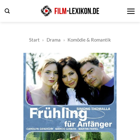
Zum
Inhalt
springen
Start
»
Drama
»
Komödie & Romantik